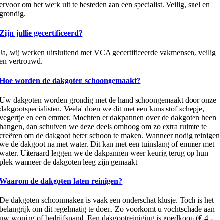
ervoor om het werk uit te besteden aan een specialist. Veilig, snel en
grondig.
Zijn jullie gecertificeerd?
Ja, wij werken uitsluitend met VCA gecertificeerde vakmensen, veilig
en vertrouwd.
Hoe worden de dakgoten schoongemaakt?
Uw dakgoten worden grondig met de hand schoongemaakt door onze
dakgootspecialisten. Veelal doen we dit met een kunststof schepje,
vegertje en een emmer. Mochten er dakpannen over de dakgoten heen
hangen, dan schuiven we deze deels omhoog om zo extra ruimte te
creëren om de dakgoot beter schoon te maken. Wanneer nodig reinigen
we de dakgoot na met water. Dit kan met een tuinslang of emmer met
water. Uiteraard leggen we de dakpannen weer keurig terug op hun
plek wanneer de dakgoten leeg zijn gemaakt.
Waarom de dakgoten laten reinigen?
De dakgoten schoonmaken is vaak een onderschat klusje. Toch is het
belangrijk om dit regelmatig te doen. Zo voorkomt u vochtschade aan
uw woning of bedrijfspand. Een dakgootreiniging is goedkoop (€ 4,-