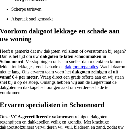
Scherpe tarieven
Afspraak snel gemaakt
Voorkom dakgoot lekkage en schade aan
uw woning
Heeft u gemerkt dat uw dakgoten vol zitten of overstromen bij regen?
Dan is het tijd om uw
dakgoten te laten schoonmaken in
Schoonoord
. Verstoppingen ontstaan sneller dan u denkt en kunnen
leiden tot lekkages, vochtschade en
dakgoot reparaties
. Wacht daarom
niet te lang. Ons ervaren team voert het
dakgoten reinigen al uit
vanaf € 4 per meter
. Vraag direct een gratis offerte aan en wij staan
snel bij u op de stoep. Onlangs hebben wij aan de Legerstraat de
dakgoten en dakkapel schoongemaakt om verdere schade te
voorkomen.
Ervaren specialisten in Schoonoord
Onze
VCA-gecertificeerde vakmensen
reinigen dakgoten,
regenpijpen en dakkapellen veilig en grondig. Met krachtige
dakgootstofzuigers verwijderen wij vuil, bladeren en zand, zodat uw