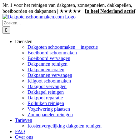
Ga
Nr. 1 voor het reinigen van dakgoten, zonnepanelen, dakkapellen,
naar
boeiboorden en dakpannen | ★★★★★ |
In heel Nederland actief
inhoud
Zoeken
naar:
Diensten
Dakgoten schoonmaken + inspectie
Boeiboord schoonmaken
Boeiboord vervangen
Dakpannen reinigen
Dakpannen coaten
Dakpannen vervangen
Kilgoot schoonmaken
Dakgoot vervangen
Dakkapel reinigen
Dakgoot reparatie
Rolluiken reinigen
Vogelwering plaatsen
Zonnepanelen reinigen
Tarieven
Kostenvergelijking dakgoten reinigen
FAQ
Over ons