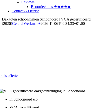
Reviews
Beoordeel ons ★★★★★
Contact & Offerte
Dakgoten schoonmaken Schoonoord | VCA gecertificeerd
(2026)
Gerard Werkman
+
2026-11-06T09:34:33+01:00
Dakgoten laten reinigen in
Schoonoord
Voorkom lekkage en schade in 2026
Al vanaf € 4,- per strekkende meter
ratis offerte
atis - Lokaal - VCA gecertificeerd
In Schoonoord e.o.
VCA gecertificeerd