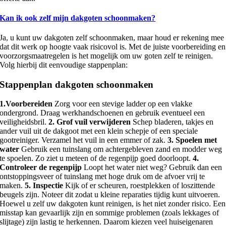
Kan ik ook zelf mijn dakgoten schoonmaken?
Ja, u kunt uw dakgoten zelf schoonmaken, maar houd er rekening mee
dat dit werk op hoogte vaak risicovol is. Met de juiste voorbereiding en
voorzorgsmaatregelen is het mogelijk om uw goten zelf te reinigen.
Volg hierbij dit eenvoudige stappenplan:
Stappenplan dakgoten schoonmaken
1.Voorbereiden
Zorg voor een stevige ladder op een vlakke
ondergrond. Draag werkhandschoenen en gebruik eventueel een
veiligheidsbril.
2. Grof vuil verwijderen
Schep bladeren, takjes en
ander vuil uit de dakgoot met een klein schepje of een speciale
gootreiniger. Verzamel het vuil in een emmer of zak.
3. Spoelen met
water
Gebruik een tuinslang om achtergebleven zand en modder weg
te spoelen. Zo ziet u meteen of de regenpijp goed doorloopt.
4.
Controleer de regenpijp
Loopt het water niet weg? Gebruik dan een
ontstoppingsveer of tuinslang met hoge druk om de afvoer vrij te
maken.
5. Inspectie
Kijk of er scheuren, roestplekken of loszittende
beugels zijn. Noteer dit zodat u kleine reparaties tijdig kunt uitvoeren.
Hoewel u zelf uw dakgoten kunt reinigen, is het niet zonder risico. Een
misstap kan gevaarlijk zijn en sommige problemen (zoals lekkages of
slijtage) zijn lastig te herkennen. Daarom kiezen veel huiseigenaren