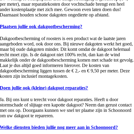
per meter), maar reparatiekosten door vochtschade brengt een heel
ander kostenplaatje met zich mee. Gewoon even laten doen dus!
Daarnaast houden schone dakgoten ongedierte op afstand.
Plaatsen jullie ook dakgootbescherming?
Dakgootbescherming of roosters is een product wat de laatste jaren
aangeboden word, ook door ons. Bij nieuwe dakgoten werkt het goed,
maar bij oude dakgoten minder. Dit komt omdat de dakgoot helemaal
recht moet zijn. Is de dakgoot niet 100% recht, dan kan de wind
makkelijk onder de dakgootbescherming komen met schade tot gevolg.
Laat je dus altijd goed informeren hierover. De kosten van
dakgootbescherming liggen tussen de € 2,- en € 9,50 per meter. Deze
kosten zijn inclusief montagekosten.
Doen jullie ook (kleine) dakgoot reparaties?
Ja. Bij ons kunt u terecht voor dakgoot reparaties. Heeft u door
stormschade of slijtage een kapotte dakgoot? Neem dan gerust contact
met ons op. Doorgaans kunnen we snel ter plaatse zijn in Schoonoord
om uw dakgoot te repareren.
Welke diensten bieden jullie nog meer aan in Schoonoord?