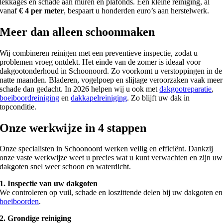
lekkages en schade aan muren en plafonds. Een kleine reiniging, al
vanaf
€ 4 per meter
, bespaart u honderden euro’s aan herstelwerk.
Meer dan alleen schoonmaken
Wij combineren reinigen met een preventieve inspectie, zodat u
problemen vroeg ontdekt. Het einde van de zomer is ideaal voor
dakgootonderhoud in Schoonoord. Zo voorkomt u verstoppingen in de
natte maanden. Bladeren, vogelpoep en slijtage veroorzaken vaak meer
schade dan gedacht. In 2026 helpen wij u ook met
dakgootreparatie
,
boeiboordreiniging
en
dakkapelreiniging
. Zo blijft uw dak in
topconditie.
Onze werkwijze in 4 stappen
Onze specialisten in Schoonoord werken veilig en efficiënt. Dankzij
onze vaste werkwijze weet u precies wat u kunt verwachten en zijn uw
dakgoten snel weer schoon en waterdicht.
1. Inspectie van uw dakgoten
We controleren op vuil, schade en loszittende delen bij uw dakgoten en
boeiboorden
.
2. Grondige reiniging