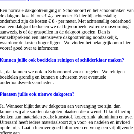
Een normale dakgootreiniging in Schoonoord en het schoonmaken van
de dakgoot kost bij ons € 4,- per meter. Echter bij achterstallig
onderhoud zijn de kosten € 8,- per meter. Met achterstallig onderhoud
van een dakgoot bedoelen we dat bijvoorbeeld extreme mosvorming
aanwezig is of de graspollen in de dakgoot groeien. Dan is
vanzelfsprekend een intensievere dakgootreining noodzakelijk,
waardoor de kosten hoger liggen. We vinden het belangrijk om u hier
vooraf goed over te informeren.
Kunnen jullie ook boeidelen reinigen of schilderklaar maken?
Ja, dat kunnen we ook in Schoonoord voor u regelen. We reinigen
boeidelen grondig en kunnen u adviseren over eventuele
onderhoudswerkzaamheden.
Plaatsen jullie ook nieuwe dakgoten?
Ja. Wanneer blijkt dat uw dakgoten aan vervanging toe zijn, dan
kunnen wij alle soorten dakgoten plaatsen die u wenst. U kunt hierbij
denken aan materialen zoals: kunststof, koper, zink, aluminium en pvc.
Uiteraard heeft iedere materiaalsoort zijn voor- en nadelen en invloed
op de prijs. Laat u hierover goed informeren en vraag een vrijblijvende
offerte aan.