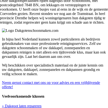
Onze dakgootspecialisten rijden dagelijks door Schoonoord, met
postcodegebied 7848 BN, om lekkages en verstoppingen te
voorkomen. U heeft onze busjes vast al eens in de wijk en de gemeent
Coevorden gezien. Recent stonden we nog aan de Tramstraat. In heel
provincie Drenthe helpen wij woningeigenaren hun dakgoten tijdig te
reinigen, zodat regenwater geen kans krijgt om schade aan te richten.
In bijna heel Nederland kunnen zowel particulieren als bedrijven
gebruikmaken van onze professionele reinigingsservices. Zelf uw
dakgoten schoonmaken of uw dakkapel, zonnepanelen en
dakpannen reinigen is niet alleen een tijdrovende klus, maar kan ook
gevaarlijk zijn. Laat het daarom aan ons over.
Wij beschikken over specialistisch materiaal en de juiste kennis om
uw dakgoten, dakkapel, zonnepanelen en dakpannen grondig en
veilig schoon te maken.
Neem gerust contact met ons op voor advies en een vrijblijvende
offerte!
Veelvoorkomende klussen
» Dakgoot laten repareren