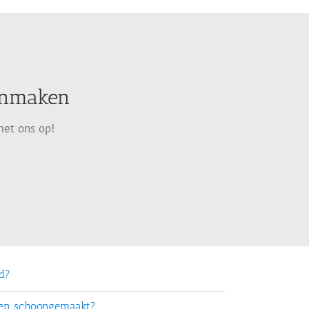
oonmaken
met ons op!
rd?
ten schoongemaakt?