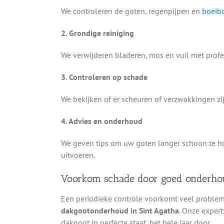
We controleren de goten, regenpijpen en
boeib
2. Grondige reiniging
We verwijderen bladeren, mos en vuil met profe
3. Controleren op schade
We bekijken of er scheuren of verzwakkingen zij
4. Advies en onderhoud
We geven tips om uw goten langer schoon te h
uitvoeren.
Voorkom schade door goed onderho
Een periodieke controle voorkomt veel problem
dakgootonderhoud in Sint Agatha
. Onze expert
dakgoot in perfecte staat, het hele jaar door.