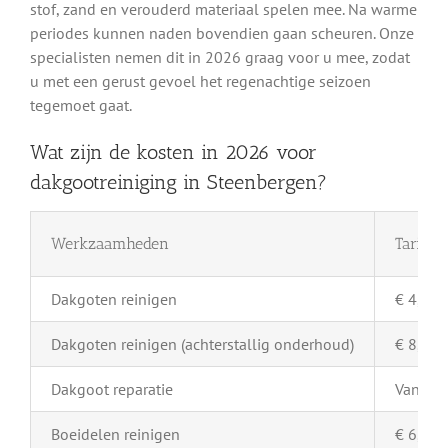
stof, zand en verouderd materiaal spelen mee. Na warme
periodes kunnen naden bovendien gaan scheuren. Onze
specialisten nemen dit in 2026 graag voor u mee, zodat
u met een gerust gevoel het regenachtige seizoen
tegemoet gaat.
Wat zijn de kosten in 2026 voor
dakgootreiniging in Steenbergen?
Werkzaamheden
Tarief 
Dakgoten reinigen
€ 4,- pe
Dakgoten reinigen (achterstallig onderhoud)
€ 8,- pe
Dakgoot reparatie
Vanaf €
Boeidelen reinigen
€ 6,- pe