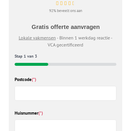
92% beveelt ons aan
Gratis offerte aanvragen
Lokale vakmensen
- Binnen 1 werkdag reactie -
VCA gecertificeerd
Stap
1
van
3
33%
Ty
Postcode
(*)
Welk
wij 
Kies
Huisnummer
(*)
D
Z