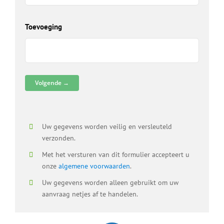
D
D
Toevoeging
D
B
D
B
V
R
D
Uw gegevens worden veilig en versleuteld
verzonden.
Met het versturen van dit formulier accepteert u
onze
algemene voorwaarden
.
Uw gegevens worden alleen gebruikt om uw
aanvraag netjes af te handelen.