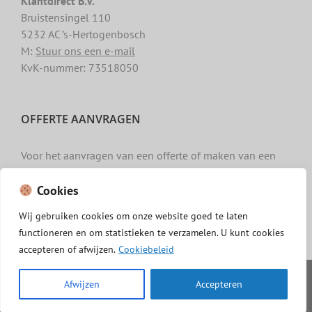
Klantdirect B.V.
Bruistensingel 110
5232 AC ’s-Hertogenbosch
M:
Stuur ons een e-mail
KvK-nummer: 73518050
OFFERTE AANVRAGEN
Voor het aanvragen van een offerte of maken van een
afspraak gebruikt u het
contactformulier »
.
Cookies
Wij
gebruiken
cookies
om
onze
website
goed
te
laten
functioneren
en
om
statistieken
te
verzamelen.
U
kunt
cookies
accepteren of afwijzen.
Cookiebeleid
Copyright -
Dakgotenschoonmaken.com
|
Privacy
|
Algemene
Afwijzen
Accepteren
voorwaarden
|
Cookiebeleid
|
Disclaimer