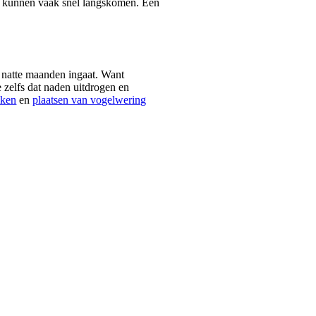
we kunnen vaak snel langskomen. Een
e natte maanden ingaat. Want
 zelfs dat naden uitdrogen en
iken
en
plaatsen van vogelwering