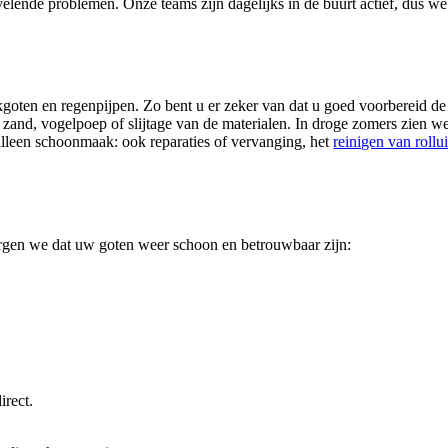
elende problemen. Onze teams zijn dagelijks in de buurt actief, dus 
dakgoten en regenpijpen. Zo bent u er zeker van dat u goed voorbereid d
and, vogelpoep of slijtage van de materialen. In droge zomers zien we
alleen schoonmaak: ook reparaties of vervanging, het
reinigen van rollu
zorgen we dat uw goten weer schoon en betrouwbaar zijn:
irect.