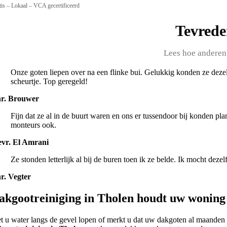
tis – Lokaal – VCA gecertificeerd
Tevrede
Lees hoe anderen
Onze goten liepen over na een flinke bui. Gelukkig konden ze deze
scheurtje. Top geregeld!
r. Brouwer
Fijn dat ze al in de buurt waren en ons er tussendoor bij konden p
monteurs ook.
vr. El Amrani
Ze stonden letterlijk al bij de buren toen ik ze belde. Ik mocht deze
r. Vegter
akgootreiniging in Tholen houdt uw woning 
et u water langs de gevel lopen of merkt u dat uw dakgoten al maande