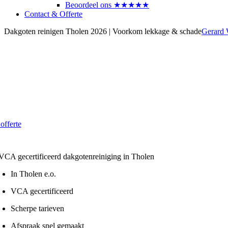
Beoordeel ons ★★★★★
Contact & Offerte
Dakgoten reinigen Tholen 2026 | Voorkom lekkage & schade
Gerard
akgoten laten reinigen in Tholen
trouwbaar en betaalbaar in 2026
 vanaf € 4,- per strekkende meter
 offerte
 Lokaal - VCA gecertificeerd
In Tholen e.o.
VCA gecertificeerd
Scherpe tarieven
Afspraak snel gemaakt