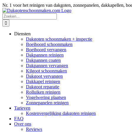
Ga
Nr. 1 voor het reinigen van dakgoten, zonnepanelen, dakkapellen
naar
inhoud
Zoeken
naar:
Diensten
Dakgoten schoonmaken + inspectie
Boeiboord schoonmaken
Boeiboord vervangen
Dakpannen reinigen
Dakpannen coaten
Dakpannen vervangen
Kilgoot schoonmaken
Dakgoot vervangen
Dakkapel reinigen
Dakgoot reparatie
Rolluiken reinigen
Vogelwering plaatsen
Zonnepanelen reinigen
Tarieven
Kostenvergelijking dakgoten reinigen
FAQ
Over ons
Reviews