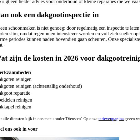
krijgt een helder advies voor onderhoud of kleine reparaties die we vaa
lan ook een dakgootinspectie in
leen schoonmaken is niet genoeg: door regelmatig een inspectie te lat
olen slim, omdat regenbuien intensiever worden en vuil zich sneller oph
rme periodes kunnen naden bovendien gaan scheuren. Onze specialisten
t.
at zijn de kosten in 2026 voor dakgootreini
erkzaamheden
kgoten reinigen
kgoten reinigen (achterstallig onderhoud)
kgoot reparatie
eidelen reinigen
kkapel reinigen
r alle diensten kijk in ons menu onder 'Diensten'. Op onze
tarievenpagina
geven we 
el ons ook in voor