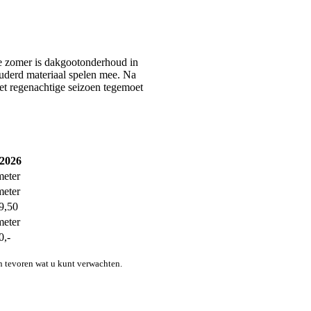
de zomer is dakgootonderhoud in
ouderd materiaal spelen mee. Na
et regenachtige seizoen tegemoet
 2026
meter
meter
9,50
meter
0,-
n tevoren wat u kunt verwachten.