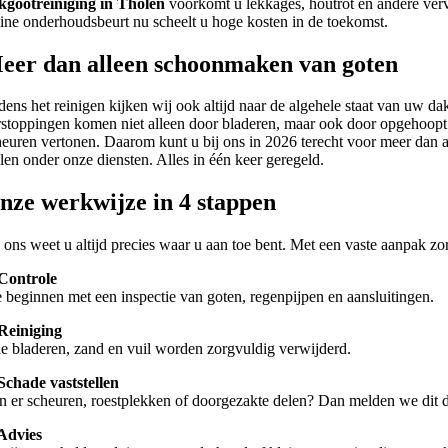
kgootreiniging in Tholen
voorkomt u lekkages, houtrot en andere verv
eine onderhoudsbeurt nu scheelt u hoge kosten in de toekomst.
eer dan alleen schoonmaken van goten
jdens het reinigen kijken wij ook altijd naar de algehele staat van uw 
rstoppingen komen niet alleen door bladeren, maar ook door opgehoopt z
heuren vertonen. Daarom kunt u bij ons in 2026 terecht voor meer dan 
llen onder onze diensten. Alles in één keer geregeld.
nze werkwijze in 4 stappen
j ons weet u altijd precies waar u aan toe bent. Met een vaste aanpak 
 Controle
 beginnen met een inspectie van goten, regenpijpen en aansluitingen.
 Reiniging
le bladeren, zand en vuil worden zorgvuldig verwijderd.
 Schade vaststellen
jn er scheuren, roestplekken of doorgezakte delen? Dan melden we dit d
 Advies