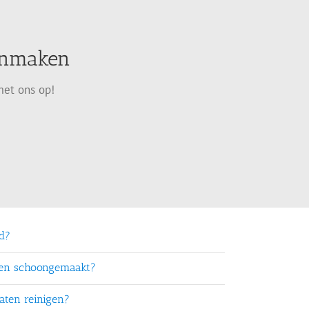
oonmaken
met ons op!
rd?
ten schoongemaakt?
aten reinigen?