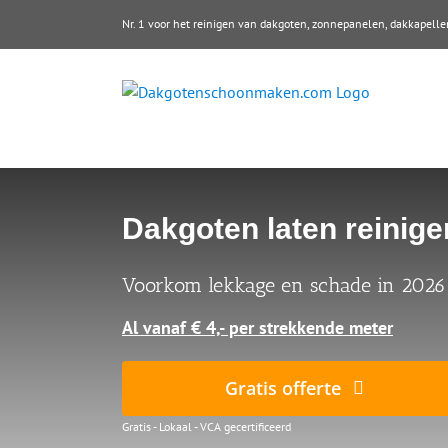
Ga
Nr. 1 voor het reinigen van dakgoten, zonnepanelen, dakkape
naar
inhoud
Dakgoten laten reinigen
Voorkom lekkage en schade in 2026
Al vanaf € 4,- per strekkende meter
Gratis offerte
Gratis - Lokaal - VCA gecertificeerd