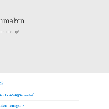
oonmaken
met ons op!
rd?
ten schoongemaakt?
aten reinigen?