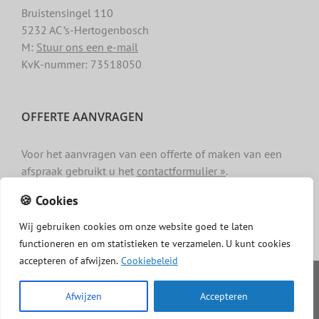
Bruistensingel 110
5232 AC ’s-Hertogenbosch
M:
Stuur ons een e-mail
KvK-nummer: 73518050
OFFERTE AANVRAGEN
Voor het aanvragen van een offerte of maken van een
afspraak gebruikt u het
contactformulier »
.
🍪 Cookies
Wij
gebruiken
cookies
om
onze
website
goed
te
laten
functioneren
en
om
statistieken
te
verzamelen.
U
kunt
cookies
accepteren of afwijzen.
Cookiebeleid
Copyright -
Dakgotenschoonmaken.com
|
Privacy
|
Algemene
voorwaarden
|
Cookiebeleid
|
Disclaimer
Afwijzen
Accepteren