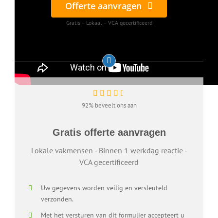
Offerte aanvragen
Gratis – Lokaal – VCA gecertificeerd
92% beveelt ons aan
Gratis offerte aanvragen
Lokale vakmensen
- Binnen 1 werkdag reactie -
VCA gecertificeerd
Uw gegevens worden veilig en versleuteld
verzonden.
Met het versturen van dit formulier accepteert u