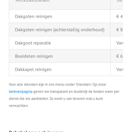
Dakgoten reinigen
€ 4,- pe
Dakgoten reinigen (achterstallig onderhoud)
€ 8,- pe
Dakgoot reparatie
Vanaf €
Boeidelen reinigen
€ 6,- pe
Dakkapel reinigen
Vanaf €
Voor alle diensten kijk in ons menu onder 'Diensten'. Op onze
tarievenpagina
geven we transparant en duidelijk de kosten weer per
dienst die we aanbieden. Zo weet u van tevoren wat u kunt
verwachten.