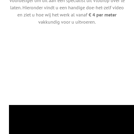
voordeliger om dit aan een specialist uit Vlodrop over te
laten. Hieronder vindt u een handige doe-het-zelf video
en ziet u hoe wij het werk al vanaf
€ 4 per meter
vakkundig voor u uitvoeren.