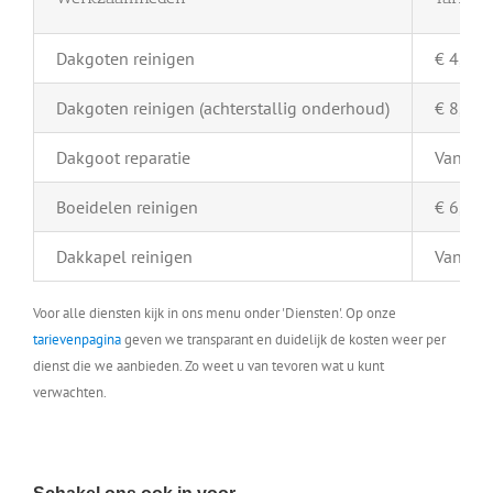
Dakgoten reinigen
€ 4,- pe
Dakgoten reinigen (achterstallig onderhoud)
€ 8,- pe
Dakgoot reparatie
Vanaf €
Boeidelen reinigen
€ 6,- pe
Dakkapel reinigen
Vanaf €
Voor alle diensten kijk in ons menu onder 'Diensten'. Op onze
tarievenpagina
geven we transparant en duidelijk de kosten weer per
dienst die we aanbieden. Zo weet u van tevoren wat u kunt
verwachten.