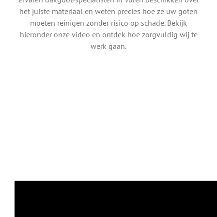
het juiste materiaal en weten precies hoe ze uw goten
moeten reinigen zonder risico op schade. Bekijk
hieronder onze video en ontdek hoe zorgvuldig wij te
werk gaan.