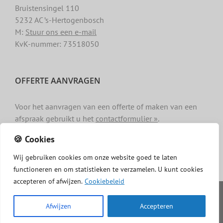
Bruistensingel 110
5232 AC ’s-Hertogenbosch
M:
Stuur ons een e-mail
KvK-nummer: 73518050
OFFERTE AANVRAGEN
Voor het aanvragen van een offerte of maken van een
afspraak gebruikt u het
contactformulier »
.
🍪 Cookies
Wij
gebruiken
cookies
om
onze
website
goed
te
laten
functioneren
en
om
statistieken
te
verzamelen.
U
kunt
cookies
accepteren of afwijzen.
Cookiebeleid
Copyright -
Dakgotenschoonmaken.com
|
Privacy
|
Algemene
voorwaarden
|
Cookiebeleid
|
Disclaimer
Afwijzen
Accepteren