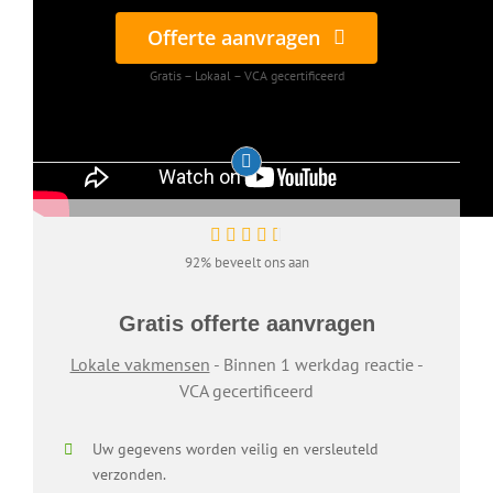
Offerte aanvragen
Gratis – Lokaal – VCA gecertificeerd
92% beveelt ons aan
Gratis offerte aanvragen
Lokale vakmensen
- Binnen 1 werkdag reactie -
VCA gecertificeerd
Uw gegevens worden veilig en versleuteld
verzonden.