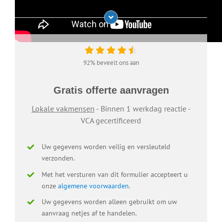
92% beveelt ons aan
Gratis offerte aanvragen
Lokale vakmensen
- Binnen 1 werkdag reactie -
VCA gecertificeerd
Uw gegevens worden veilig en versleuteld
verzonden.
Met het versturen van dit formulier accepteert u
onze
algemene voorwaarden
.
Uw gegevens worden alleen gebruikt om uw
aanvraag netjes af te handelen.