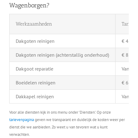
Wagenborgen?
Werkzaamheden
Tarief 
Dakgoten reinigen
€ 4,- pe
Dakgoten reinigen (achterstallig onderhoud)
€ 8,- pe
Dakgoot reparatie
Vanaf €
Boeidelen reinigen
€ 6,- pe
Dakkapel reinigen
Vanaf €
Voor alle diensten kijk in ons menu onder 'Diensten'. Op onze
tarievenpagina
geven we transparant en duidelijk de kosten weer per
dienst die we aanbieden. Zo weet u van tevoren wat u kunt
verwachten.