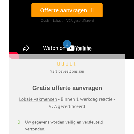
Offerte aanvragen
Gratis – Lokaal – VCA gecertificeerd
92% beveelt ons aan
Gratis offerte aanvragen
Lokale vakmensen
- Binnen 1 werkdag reactie -
VCA gecertificeerd
Uw gegevens worden veilig en versleuteld
verzonden.