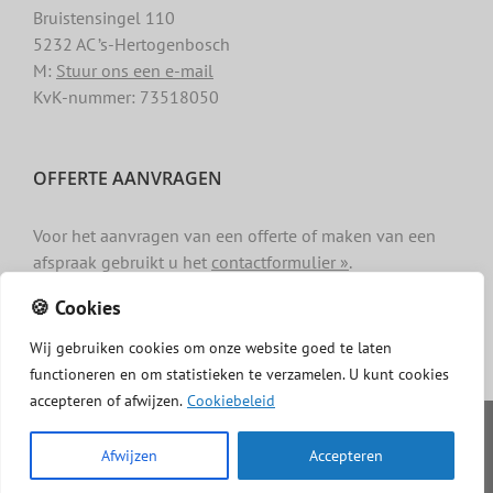
Bruistensingel 110
5232 AC ’s-Hertogenbosch
M:
Stuur ons een e-mail
KvK-nummer: 73518050
OFFERTE AANVRAGEN
Voor het aanvragen van een offerte of maken van een
afspraak gebruikt u het
contactformulier »
.
🍪 Cookies
Wij
gebruiken
cookies
om
onze
website
goed
te
laten
functioneren
en
om
statistieken
te
verzamelen.
U
kunt
cookies
accepteren of afwijzen.
Cookiebeleid
Copyright -
Dakgotenschoonmaken.com
|
Privacy
|
Algemene
voorwaarden
|
Cookiebeleid
|
Disclaimer
Afwijzen
Accepteren