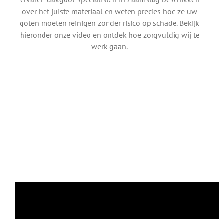
over het juiste materiaal en weten precies hoe ze uw
goten moeten reinigen zonder risico op schade. Bekijk
hieronder onze video en ontdek hoe zorgvuldig wij te
werk gaan.