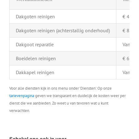
Dakgoten reinigen
€ 4,- pe
Dakgoten reinigen (achterstallig onderhoud)
€ 8,- pe
Dakgoot reparatie
Vanaf €
Boeidelen reinigen
€ 6,- pe
Dakkapel reinigen
Vanaf €
Voor alle diensten kijk in ons menu onder 'Diensten'. Op onze
tarievenpagina
geven we transparant en duidelijk de kosten weer per
dienst die we aanbieden. Zo weet u van tevoren wat u kunt
verwachten.