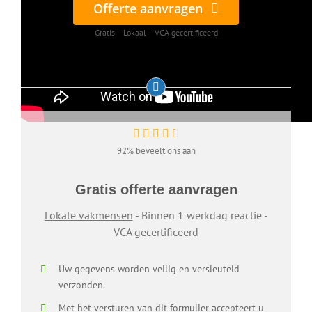
Offerte aanvragen
Gratis – Lokaal – VCA gecertificeerd
92% beveelt ons aan
Gratis offerte aanvragen
Lokale vakmensen
- Binnen 1 werkdag reactie -
VCA gecertificeerd
Uw gegevens worden veilig en versleuteld
verzonden.
Met het versturen van dit formulier accepteert u