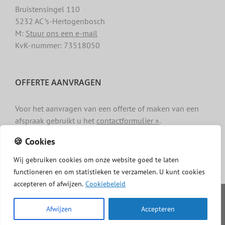
Bruistensingel 110
5232 AC ’s-Hertogenbosch
M:
Stuur ons een e-mail
KvK-nummer: 73518050
OFFERTE AANVRAGEN
Voor het aanvragen van een offerte of maken van een
afspraak gebruikt u het
contactformulier »
.
🍪 Cookies
Wij
gebruiken
cookies
om
onze
website
goed
te
laten
functioneren
en
om
statistieken
te
verzamelen.
U
kunt
cookies
accepteren of afwijzen.
Cookiebeleid
Copyright -
Dakgotenschoonmaken.com
|
Privacy
|
Algemene
voorwaarden
|
Cookiebeleid
|
Disclaimer
Afwijzen
Accepteren