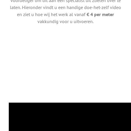
voordeliger om dit aan een specialist uit Zoelen over te
laten. Hieronder vindt u een handige doe-het-zelf video
en ziet u hoe wij het werk al vanaf
€ 4 per meter
vakkundig voor u uitvoeren.