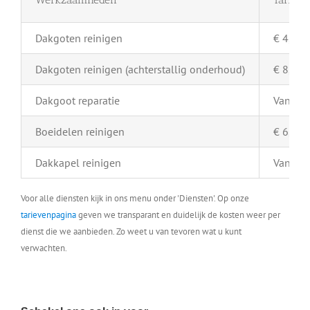
Dakgoten reinigen
€ 4,- pe
Dakgoten reinigen (achterstallig onderhoud)
€ 8,- pe
Dakgoot reparatie
Vanaf €
Boeidelen reinigen
€ 6,- pe
Dakkapel reinigen
Vanaf €
Voor alle diensten kijk in ons menu onder 'Diensten'. Op onze
tarievenpagina
geven we transparant en duidelijk de kosten weer per
dienst die we aanbieden. Zo weet u van tevoren wat u kunt
verwachten.