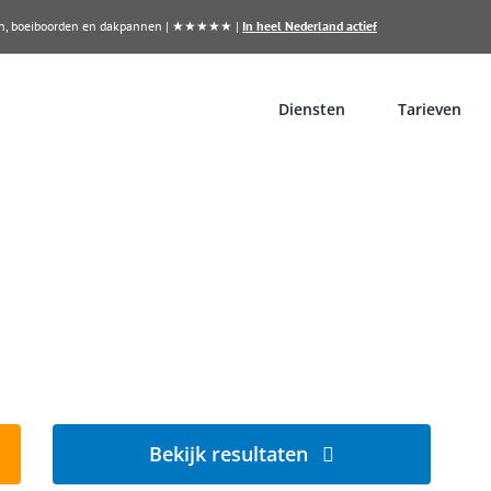
llen, boeiboorden en dakpannen | ★★★★★ |
In heel Nederland actief
Diensten
Tarieven
n?
sen
Bekijk resultaten