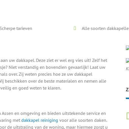
Voor en na onze reiniging
Scherpe tarieven
Alle soorten dakkapell
 aan uw dakkapel. Deze ziet er wel erg vies uit! Zelf het
e? Niet verstandig en bovendien gevaarlijk! Laat uw
K
nals over. Zij weten precies hoe ze uw dakkapel
ij beschikken over de beste materialen en nemen alle
eilig en goed weten te klaren.
Z
n Assen en omgeving en bieden uitstekende service en
varing met
dakkapel reiniging
voor alle soorten daken.
oor de uitstraling van de woning, maar hiermee zorgt u