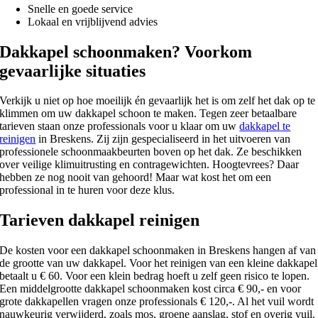
Snelle en goede service
Lokaal en vrijblijvend advies
Dakkapel schoonmaken? Voorkom
gevaarlijke situaties
Verkijk u niet op hoe moeilijk én gevaarlijk het is om zelf het dak op te
klimmen om uw dakkapel schoon te maken. Tegen zeer betaalbare
tarieven staan onze professionals voor u klaar om uw
dakkapel te
reinigen
in Breskens. Zij zijn gespecialiseerd in het uitvoeren van
professionele schoonmaakbeurten boven op het dak. Ze beschikken
over veilige klimuitrusting en contragewichten. Hoogtevrees? Daar
hebben ze nog nooit van gehoord! Maar wat kost het om een
professional in te huren voor deze klus.
Tarieven dakkapel reinigen
De kosten voor een dakkapel schoonmaken in Breskens hangen af van
de grootte van uw dakkapel. Voor het reinigen van een kleine dakkapel
betaalt u € 60. Voor een klein bedrag hoeft u zelf geen risico te lopen.
Een middelgrootte dakkapel schoonmaken kost circa € 90,- en voor
grote dakkapellen vragen onze professionals € 120,-. Al het vuil wordt
nauwkeurig verwijderd, zoals mos, groene aanslag, stof en overig vuil.