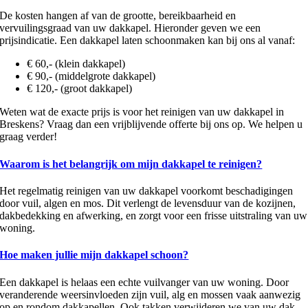
De kosten hangen af van de grootte, bereikbaarheid en
vervuilingsgraad van uw dakkapel. Hieronder geven we een
prijsindicatie. Een dakkapel laten schoonmaken kan bij ons al vanaf:
€ 60,- (klein dakkapel)
€ 90,- (middelgrote dakkapel)
€ 120,- (groot dakkapel)
Weten wat de exacte prijs is voor het reinigen van uw dakkapel in
Breskens? Vraag dan een vrijblijvende offerte bij ons op. We helpen u
graag verder!
Waarom is het belangrijk om mijn dakkapel te reinigen?
Het regelmatig reinigen van uw dakkapel voorkomt beschadigingen
door vuil, algen en mos. Dit verlengt de levensduur van de kozijnen,
dakbedekking en afwerking, en zorgt voor een frisse uitstraling van uw
woning.
Hoe maken jullie mijn dakkapel schoon?
Een dakkapel is helaas een echte vuilvanger van uw woning. Door
veranderende weersinvloeden zijn vuil, alg en mossen vaak aanwezig
op en rondom dakkapellen. Ook takken verwijderen we van uw dak.