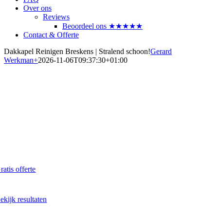
Over ons
Reviews
Beoordeel ons ★★★★★
Contact & Offerte
Dakkapel Reinigen Breskens | Stralend schoon!
Gerard
Werkman
+
2026-11-06T09:37:30+01:00
Dakkapel laten reinigen?
Maak direct een afspraak in Breskens
Al vanaf € 60,- per dakkapel
ratis offerte
kaal - Snel - Vrijblijvend
ekijk resultaten
oor en na onze reiniging