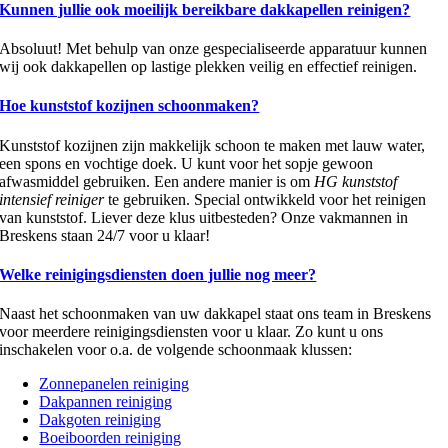
Kunnen jullie ook moeilijk bereikbare dakkapellen reinigen?
Absoluut! Met behulp van onze gespecialiseerde apparatuur kunnen
wij ook dakkapellen op lastige plekken veilig en effectief reinigen.
Hoe kunststof kozijnen schoonmaken?
Kunststof kozijnen zijn makkelijk schoon te maken met lauw water,
een spons en vochtige doek. U kunt voor het sopje gewoon
afwasmiddel gebruiken. Een andere manier is om
HG kunststof
intensief reiniger
te gebruiken. Special ontwikkeld voor het reinigen
van kunststof. Liever deze klus uitbesteden? Onze vakmannen in
Breskens staan 24/7 voor u klaar!
Welke reinigingsdiensten doen jullie nog meer?
Naast het schoonmaken van uw dakkapel staat ons team in Breskens
voor meerdere reinigingsdiensten voor u klaar. Zo kunt u ons
inschakelen voor o.a. de volgende schoonmaak klussen:
Zonnepanelen reiniging
Dakpannen reiniging
Dakgoten reiniging
Boeiboorden reiniging