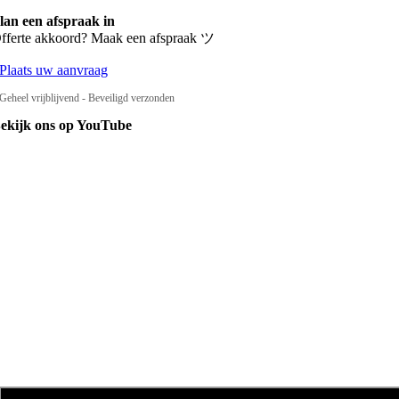
lan een afspraak in
fferte akkoord? Maak een afspraak ツ
Plaats uw aanvraag
Geheel vrijblijvend - Beveiligd verzonden
ekijk ons op YouTube