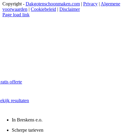
Copyright -
Dakgotenschoonmaken.com
|
Privacy
|
Algemene
voorwaarden
|
Cookiebeleid
|
Disclaimer
Page load link
Dakkapel laten reinigen?
Maak direct een afspraak in Breskens
Al vanaf € 60,- per dakkapel
ratis offerte
kaal - Snel - Vrijblijvend
ekijk resultaten
oor en na onze reiniging
In Breskens e.o.
Scherpe tarieven