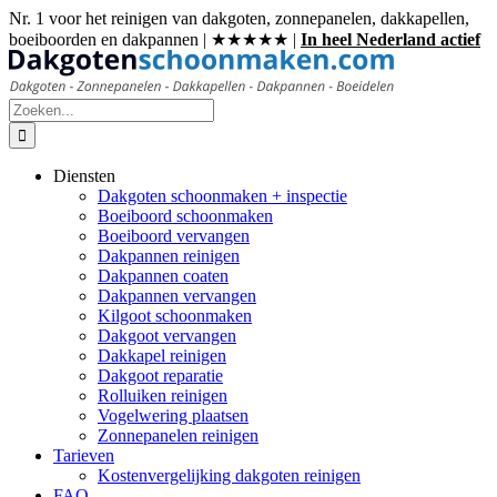
Ga
Nr. 1 voor het reinigen van dakgoten, zonnepanelen, dakkapellen,
naar
boeiboorden en dakpannen | ★★★★★ |
In heel Nederland actief
inhoud
Zoeken
naar:
Diensten
Dakgoten schoonmaken + inspectie
Boeiboord schoonmaken
Boeiboord vervangen
Dakpannen reinigen
Dakpannen coaten
Dakpannen vervangen
Kilgoot schoonmaken
Dakgoot vervangen
Dakkapel reinigen
Dakgoot reparatie
Rolluiken reinigen
Vogelwering plaatsen
Zonnepanelen reinigen
Tarieven
Kostenvergelijking dakgoten reinigen
FAQ