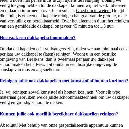
Nee, u hoeft niet per se thuis te zijn tijdens de reiniging. Zolang we
veilig toegang hebben tot de dakkapel, kunnen wij het werk uitvoeren
en u daarna informeren over het resultaat.
Goed om te weten:
De tijd
die nodig is om een dakkapel te reinigen hangt af van de grootte, mate
van vervuiling en bereikbaarheid. Over het algemeen duurt het reinige
van een gemiddelde dakkapel ongeveer 45 minuten tot 1,5 uur.
Hoe vaak een dakkapel schoonmaken?
Omdat dakkapellen echt vuilvangers zijn, raden we aan minimaal eens
per jaar uw dakkapel te (laten) reinigen. Woont u in een bosrijke
omgeving van Breskens, dan is tweemaal per jaar uw dakkapel
schoonmaken het advies. Dit omdat in een bosrijke omgeving de
aanslag van mos en alg sneller ontstaat.
Reinigen jullie ook dakkapellen met kunststof of houten kozijnen?
Ja, wij reinigen zowel kunststof als houten kozijnen. Voor elk type
materiaal gebruiken we de juiste schoonmaaktechniek om uw dakkapel
veilig en grondig schoon te maken.
Kunnen jullie ook moeilijk bereikbare dakkapellen reinigen?
Absoluut! Met behulp van onze gespecialiseerde apparatuur kunnen