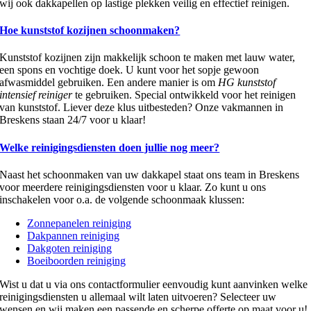
wij ook dakkapellen op lastige plekken veilig en effectief reinigen.
Hoe kunststof kozijnen schoonmaken?
Kunststof kozijnen zijn makkelijk schoon te maken met lauw water,
een spons en vochtige doek. U kunt voor het sopje gewoon
afwasmiddel gebruiken. Een andere manier is om
HG kunststof
intensief reiniger
te gebruiken. Special ontwikkeld voor het reinigen
van kunststof. Liever deze klus uitbesteden? Onze vakmannen in
Breskens staan 24/7 voor u klaar!
Welke reinigingsdiensten doen jullie nog meer?
Naast het schoonmaken van uw dakkapel staat ons team in Breskens
voor meerdere reinigingsdiensten voor u klaar. Zo kunt u ons
inschakelen voor o.a. de volgende schoonmaak klussen:
Zonnepanelen reiniging
Dakpannen reiniging
Dakgoten reiniging
Boeiboorden reiniging
Wist u dat u via ons contactformulier eenvoudig kunt aanvinken welke
reinigingsdiensten u allemaal wilt laten uitvoeren? Selecteer uw
wensen en wij maken een passende en scherpe offerte op maat voor u!