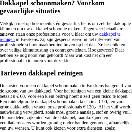
Dakkapel schoonmaken? Voorkom
gevaarlijke situaties
Verkijk u niet op hoe moeilijk én gevaarlijk het is om zelf het dak op te
klimmen om uw dakkapel schoon te maken. Tegen zeer betaalbare
tarieven staan onze professionals voor u klaar om uw
dakkapel te
reinigen
in Breskens. Zij zijn gespecialiseerd in het uitvoeren van
professionele schoonmaakbeurten boven op het dak. Ze beschikken
over veilige klimuitrusting en contragewichten. Hoogtevrees? Daar
hebben ze nog nooit van gehoord! Maar wat kost het om een
professional in te huren voor deze klus.
Tarieven dakkapel reinigen
De kosten voor een dakkapel schoonmaken in Breskens hangen af van
de grootte van uw dakkapel. Voor het reinigen van een kleine dakkapel
betaalt u € 60. Voor een klein bedrag hoeft u zelf geen risico te lopen.
Een middelgrootte dakkapel schoonmaken kost circa € 90,- en voor
grote dakkapellen vragen onze professionals € 120,-. Al het vuil wordt
nauwkeurig verwijderd, zoals mos, groene aanslag, stof en overig vuil.
De boeidelen, zijkanten van de dakkapel, raamkozijnen en
ventilatieroosters worden grondig onder handen genomen, afhankelijk
van uw wensen. U kunt ook kiezen voor extra diensten, zoals: