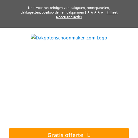
Ga
Nr. 1 voor het reinigen van dakgoten, zonnepanelen,
naar
dakkapellen, boeiboorden en dakpannen | ★★★★★ |
In heel
Nederland actief
inhoud
Dakkapel laten reinigen?
Maak direct een afspraak in De Bilt
Al vanaf € 60,- per dakkapel
Gratis offerte