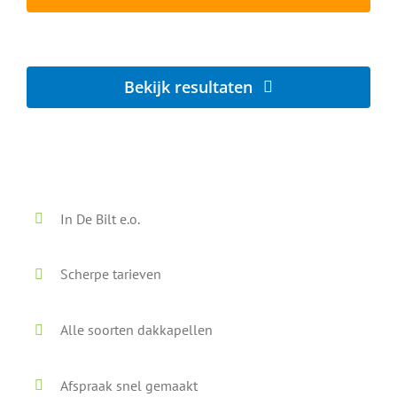
Lokaal - Snel - Vrijblijvend
Bekijk resultaten
Voor en na onze reiniging
In De Bilt e.o.
Scherpe tarieven
Alle soorten dakkapellen
Afspraak snel gemaakt