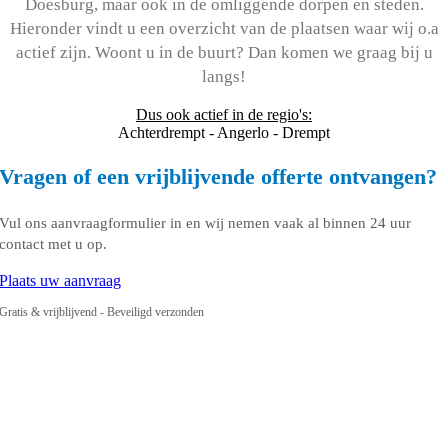
Doesburg, maar ook in de omliggende dorpen en steden.
Hieronder vindt u een overzicht van de plaatsen waar wij o.a
actief zijn. Woont u in de buurt? Dan komen we graag bij u
langs!
Dus ook actief in de regio's:
Achterdrempt - Angerlo - Drempt
Vragen of een vrijblijvende offerte ontvangen?
Vul ons aanvraagformulier in en wij nemen vaak al binnen 24 uur
contact met u op.
Plaats uw aanvraag
Gratis & vrijblijvend - Beveiligd verzonden
Ga
naar
de
bovenkant