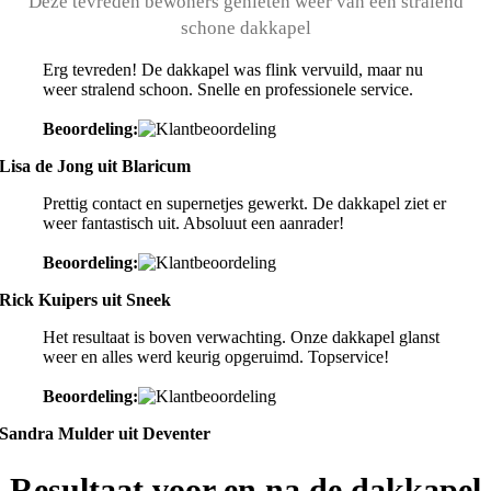
Deze tevreden bewoners genieten weer van een stralend
schone dakkapel
Erg tevreden! De dakkapel was flink vervuild, maar nu
weer stralend schoon. Snelle en professionele service.
Beoordeling:
Lisa de Jong uit Blaricum
Prettig contact en supernetjes gewerkt. De dakkapel ziet er
weer fantastisch uit. Absoluut een aanrader!
Beoordeling:
Rick Kuipers uit Sneek
Het resultaat is boven verwachting. Onze dakkapel glanst
weer en alles werd keurig opgeruimd. Topservice!
Beoordeling:
Sandra Mulder uit Deventer
Resultaat voor en na de dakkapel