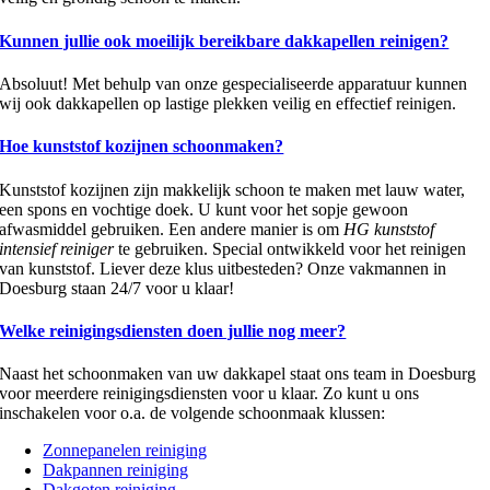
Kunnen jullie ook moeilijk bereikbare dakkapellen reinigen?
Absoluut! Met behulp van onze gespecialiseerde apparatuur kunnen
wij ook dakkapellen op lastige plekken veilig en effectief reinigen.
Hoe kunststof kozijnen schoonmaken?
Kunststof kozijnen zijn makkelijk schoon te maken met lauw water,
een spons en vochtige doek. U kunt voor het sopje gewoon
afwasmiddel gebruiken. Een andere manier is om
HG kunststof
intensief reiniger
te gebruiken. Special ontwikkeld voor het reinigen
van kunststof. Liever deze klus uitbesteden? Onze vakmannen in
Doesburg staan 24/7 voor u klaar!
Welke reinigingsdiensten doen jullie nog meer?
Naast het schoonmaken van uw dakkapel staat ons team in Doesburg
voor meerdere reinigingsdiensten voor u klaar. Zo kunt u ons
inschakelen voor o.a. de volgende schoonmaak klussen:
Zonnepanelen reiniging
Dakpannen reiniging
Dakgoten reiniging