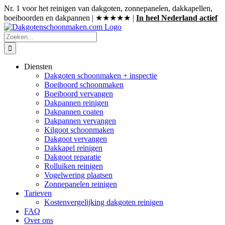
Ga
Nr. 1 voor het reinigen van dakgoten, zonnepanelen, dakkapellen,
naar
boeiboorden en dakpannen | ★★★★★ |
In heel Nederland actief
inhoud
Zoeken
naar:
Diensten
Dakgoten schoonmaken + inspectie
Boeiboord schoonmaken
Boeiboord vervangen
Dakpannen reinigen
Dakpannen coaten
Dakpannen vervangen
Kilgoot schoonmaken
Dakgoot vervangen
Dakkapel reinigen
Dakgoot reparatie
Rolluiken reinigen
Vogelwering plaatsen
Zonnepanelen reinigen
Tarieven
Kostenvergelijking dakgoten reinigen
FAQ
Over ons