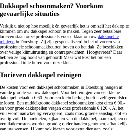
Dakkapel schoonmaken? Voorkom
gevaarlijke situaties
Verkijk u niet op hoe moeilijk én gevaarlijk het is om zelf het dak op te
klimmen om uw dakkapel schoon te maken. Tegen zeer betaalbare
tarieven staan onze professionals voor u klaar om uw
dakkapel te
reinigen
in Doesburg. Zij zijn gespecialiseerd in het uitvoeren van
professionele schoonmaakbeurten boven op het dak. Ze beschikken
over veilige klimuitrusting en contragewichten. Hoogtevrees? Daar
hebben ze nog nooit van gehoord! Maar wat kost het om een
professional in te huren voor deze klus.
Tarieven dakkapel reinigen
De kosten voor een dakkapel schoonmaken in Doesburg hangen af
van de grootte van uw dakkapel. Voor het reinigen van een kleine
dakkapel betaalt u € 60. Voor een klein bedrag hoeft u zelf geen risico
te lopen. Een middelgrootte dakkapel schoonmaken kost circa € 90,-
en voor grote dakkapellen vragen onze professionals € 120,-. Al het
vuil wordt nauwkeurig verwijderd, zoals mos, groene aanslag, stof en
overig vuil. De boeidelen, zijkanten van de dakkapel, raamkozijnen en
ventilatieroosters worden grondig onder handen genomen, afhankelijk
van uw wensen. U kunt ook kiezen voor extra diensten, zoals: