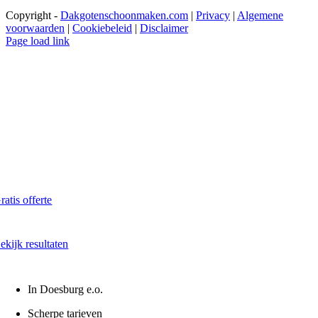
Copyright -
Dakgotenschoonmaken.com
|
Privacy
|
Algemene
voorwaarden
|
Cookiebeleid
|
Disclaimer
Page load link
Dakkapel laten reinigen?
Maak direct een afspraak in Doesburg
Al vanaf € 60,- per dakkapel
ratis offerte
kaal - Snel - Vrijblijvend
ekijk resultaten
oor en na onze reiniging
In Doesburg e.o.
Scherpe tarieven