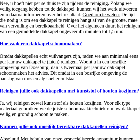
Nee, u hoeft niet per se thuis te zijn tijdens de reiniging. Zolang we
veilig toegang hebben tot de dakkapel, kunnen wij het werk uitvoeren
en u daarna informeren over het resultaat.
Goed om te weten:
De tijd
die nodig is om een dakkapel te reinigen hangt af van de grootte, mate
van vervuiling en bereikbaarheid. Over het algemeen duurt het reinige
van een gemiddelde dakkapel ongeveer 45 minuten tot 1,5 uur.
Hoe vaak een dakkapel schoonmaken?
Omdat dakkapellen echt vuilvangers zijn, raden we aan minimaal eens
per jaar uw dakkapel te (laten) reinigen. Woont u in een bosrijke
omgeving van Doesburg, dan is tweemaal per jaar uw dakkapel
schoonmaken het advies. Dit omdat in een bosrijke omgeving de
aanslag van mos en alg sneller ontstaat.
Reinigen jullie ook dakkapellen met kunststof of houten kozijnen?
Ja, wij reinigen zowel kunststof als houten kozijnen. Voor elk type
materiaal gebruiken we de juiste schoonmaaktechniek om uw dakkapel
veilig en grondig schoon te maken.
Kunnen jullie ook moeilijk bereikbare dakkapellen reinigen?
Absoluut! Met behulp van onze gespecialiseerde apparatuur kunnen