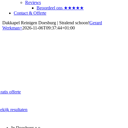
Reviews
Beoordeel ons ★★★★★
Contact & Offerte
Dakkapel Reinigen Doesburg | Stralend schoon!
Gerard
Werkman
+
2026-11-06T09:37:44+01:00
Dakkapel laten reinigen?
Maak direct een afspraak in Doesburg
Al vanaf € 60,- per dakkapel
ratis offerte
kaal - Snel - Vrijblijvend
ekijk resultaten
oor en na onze reiniging
In Doesburg e.o.