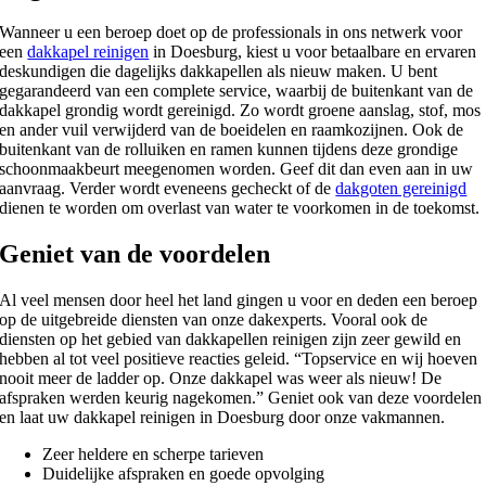
Wanneer u een beroep doet op de professionals in ons netwerk voor
een
dakkapel reinigen
in Doesburg, kiest u voor betaalbare en ervaren
deskundigen die dagelijks dakkapellen als nieuw maken. U bent
gegarandeerd van een complete service, waarbij de buitenkant van de
dakkapel grondig wordt gereinigd. Zo wordt groene aanslag, stof, mos
en ander vuil verwijderd van de boeidelen en raamkozijnen. Ook de
buitenkant van de rolluiken en ramen kunnen tijdens deze grondige
schoonmaakbeurt meegenomen worden. Geef dit dan even aan in uw
aanvraag. Verder wordt eveneens gecheckt of de
dakgoten gereinigd
dienen te worden om overlast van water te voorkomen in de toekomst.
Geniet van de voordelen
Al veel mensen door heel het land gingen u voor en deden een beroep
op de uitgebreide diensten van onze dakexperts. Vooral ook de
diensten op het gebied van dakkapellen reinigen zijn zeer gewild en
hebben al tot veel positieve reacties geleid. “Topservice en wij hoeven
nooit meer de ladder op. Onze dakkapel was weer als nieuw! De
afspraken werden keurig nagekomen.” Geniet ook van deze voordelen
en laat uw dakkapel reinigen in Doesburg door onze vakmannen.
Zeer heldere en scherpe tarieven
Duidelijke afspraken en goede opvolging