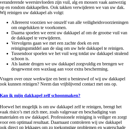
veranderende weersinvloeden zijn vuil, alg en mossen vaak aanwezig
op en rondom dakkapellen. Ook takken verwijderen we van uw dak.
Wij reinigen uw dakkapel als volgt:
Allereerst voorzien we onszelf van alle veiligheidsvoorzieningen
om ongelukken te voorkomen.
Daarna spoelen we eerst uw dakkapel af om de grootse vuil van
de dakkapel te verwijderen.
Vervolgens gaan we met een zachte doek en een
reinigingsmiddel aan de slag om uw hele dakkapel te reinigen.
Tussendoor spoelen we het vuil weg totdat uw dakkapel stralend
schoon is.
Als laatste drogen we uw dakkapel zorgvuldig en brengen we
desgewenst een waxlaag aan voor extra bescherming.
Vragen over onze werkwijze en bent u benieuwd of wij uw dakkapel
ook kunnen reinigen? Neem dan vrijblijvend contact met ons op.
Kan ik mijn dakkapel zelf schoonmaken?
Hoewel het mogelijk is om uw dakkapel zelf te reinigen, brengt het
vaak risico’s met zich mee, zoals valgevaar en beschadiging van
materialen en uw dakkapel. Professionele reiniging is veiliger en zorgt
voor een optimaal resultaat. Daarnaast controleren wij uw dakkapel
ook direct op lekkages om zo toekomstige problemen en waterschade