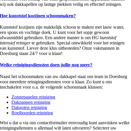
wij ook dakkapellen op lastige plekken veilig en effectief reinigen.
Hoe kunststof kozijnen schoonmaken?
Kunststof kozijnen zijn makkelijk schoon te maken met lauw water,
een spons en vochtige doek. U kunt voor het sopje gewoon
afwasmiddel gebruiken. Een andere manier is om
HG kunststof
intensief reiniger
te gebruiken. Special ontwikkeld voor het reinigen
van kunststof. Liever deze klus uitbesteden? Onze vakmannen in
Doesburg staan 24/7 voor u klaar!
Welke reinigingsdiensten doen jullie nog meer?
Naast het schoonmaken van uw dakkapel staat ons team in Doesburg
voor meerdere reinigingsdiensten voor u klaar. Zo kunt u ons
inschakelen voor o.a. de volgende schoonmaak klussen:
Zonnepanelen reiniging
Dakpannen reiniging
Dakgoten reiniging
Boeiboorden reiniging
Wist u dat u via ons contactformulier eenvoudig kunt aanvinken welke
reinigingsdiensten u allemaal wilt laten uitvoeren? Selecteer uw