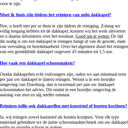
voor te zijn.
Moet ik thuis zijn tijdens het reinigen van mijn dakkapel?
Nee, u hoeft niet per se thuis te zijn tijdens de reiniging. Zolang we
veilig toegang hebben tot de dakkapel, kunnen wij het werk uitvoeren
en u daarna informeren over het resultaat.
Goed om te weten:
De tijd
die nodig is om een dakkapel te reinigen hangt af van de grootte, mate
van vervuiling en bereikbaarheid. Over het algemeen duurt het reinige
van een gemiddelde dakkapel ongeveer 45 minuten tot 1,5 uur.
Hoe vaak een dakkapel schoonmaken?
Omdat dakkapellen echt vuilvangers zijn, raden we aan minimaal eens
per jaar uw dakkapel te (laten) reinigen. Woont u in een bosrijke
omgeving van Doesburg, dan is tweemaal per jaar uw dakkapel
schoonmaken het advies. Dit omdat in een bosrijke omgeving de
aanslag van mos en alg sneller ontstaat.
Reinigen jullie ook dakkapellen met kunststof of houten kozijnen?
Ja, wij reinigen zowel kunststof als houten kozijnen. Voor elk type
materiaal gebruiken we de juiste schoonmaaktechniek om uw dakkapel
veilig en grondig schoon te maken.