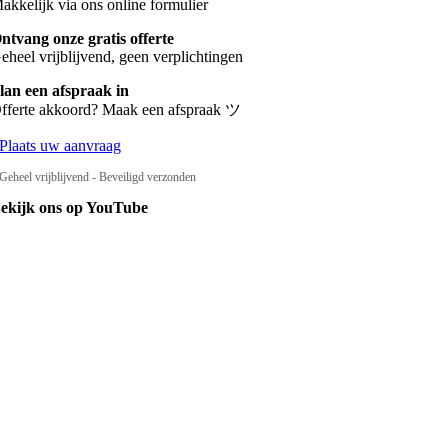
akkelijk via ons online formulier
ntvang onze gratis offerte
eheel vrijblijvend, geen verplichtingen
lan een afspraak in
fferte akkoord? Maak een afspraak ツ
Plaats uw aanvraag
Geheel vrijblijvend - Beveiligd verzonden
ekijk ons op YouTube