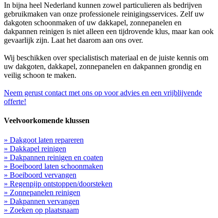
In bijna heel Nederland kunnen zowel particulieren als bedrijven
gebruikmaken van onze professionele reinigingsservices. Zelf uw
dakgoten schoonmaken of uw dakkapel, zonnepanelen en
dakpannen reinigen is niet alleen een tijdrovende klus, maar kan ook
gevaarlijk zijn. Laat het daarom aan ons over.
Wij beschikken over specialistisch materiaal en de juiste kennis om
uw dakgoten, dakkapel, zonnepanelen en dakpannen grondig en
veilig schoon te maken.
Neem gerust contact met ons op voor advies en een vrijblijvende
offerte!
Veelvoorkomende klussen
» Dakgoot laten repareren
» Dakkapel reinigen
» Dakpannen reinigen en coaten
» Boeiboord laten schoonmaken
» Boeiboord vervangen
» Regenpijp ontstoppen/doorsteken
» Zonnepanelen reinigen
» Dakpannen vervangen
» Zoeken op plaatsnaam