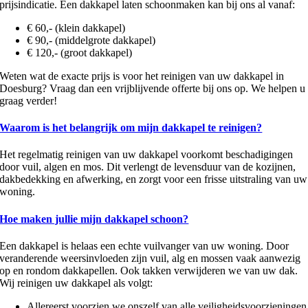
prijsindicatie. Een dakkapel laten schoonmaken kan bij ons al vanaf:
€ 60,- (klein dakkapel)
€ 90,- (middelgrote dakkapel)
€ 120,- (groot dakkapel)
Weten wat de exacte prijs is voor het reinigen van uw dakkapel in
Doesburg? Vraag dan een vrijblijvende offerte bij ons op. We helpen u
graag verder!
Waarom is het belangrijk om mijn dakkapel te reinigen?
Het regelmatig reinigen van uw dakkapel voorkomt beschadigingen
door vuil, algen en mos. Dit verlengt de levensduur van de kozijnen,
dakbedekking en afwerking, en zorgt voor een frisse uitstraling van uw
woning.
Hoe maken jullie mijn dakkapel schoon?
Een dakkapel is helaas een echte vuilvanger van uw woning. Door
veranderende weersinvloeden zijn vuil, alg en mossen vaak aanwezig
op en rondom dakkapellen. Ook takken verwijderen we van uw dak.
Wij reinigen uw dakkapel als volgt:
Allereerst voorzien we onszelf van alle veiligheidsvoorzieningen