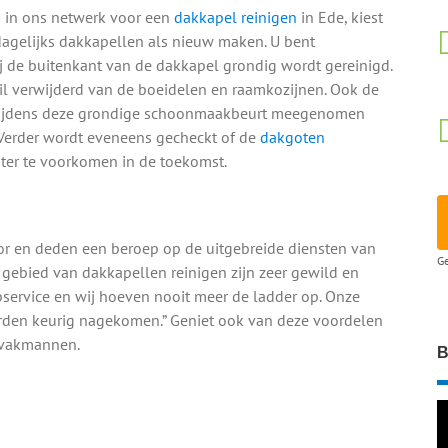
s in ons netwerk voor een
dakkapel reinigen
in Ede, kiest
dagelijks dakkapellen als nieuw maken. U bent
j de buitenkant van de dakkapel grondig wordt gereinigd.
il verwijderd van de boeidelen en raamkozijnen. Ook de
 tijdens deze grondige schoonmaakbeurt meegenomen
 Verder wordt eveneens gecheckt of de
dakgoten
ter te voorkomen in de toekomst.
or en deden een beroep op de uitgebreide diensten van
Ge
 gebied van dakkapellen reinigen zijn zeer gewild en
opservice en wij hoeven nooit meer de ladder op. Onze
rden keurig nagekomen.” Geniet ook van deze voordelen
e vakmannen.
B