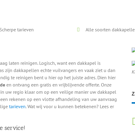
Voor en na onze reiniging
Scherpe tarieven
Alle soorten dakkapell
raag laten reinigen. Logisch, want een dakkapel is
s zijn dakkapellen echte vuilvangers en vaak ziet u dan
K
ig te reinigen bent u hier op het juiste adres. Dien hier
Ede
en ontvang een gratis en vrijblijvende offerte. Onze
k in uw regio klaar om op een veilige manier uw dakkapel
Z
lleen rekenen op een vlotte afhandeling van uw aanvraag
elige
tarieven
. Wat wij voor u kunnen betekenen? Lees er
e service!