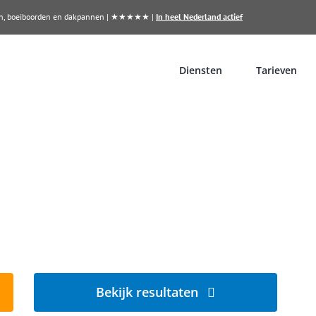
llen, boeiboorden en dakpannen | ★★★★★ |
In heel Nederland actief
Diensten
Tarieven
n?
e
Bekijk resultaten