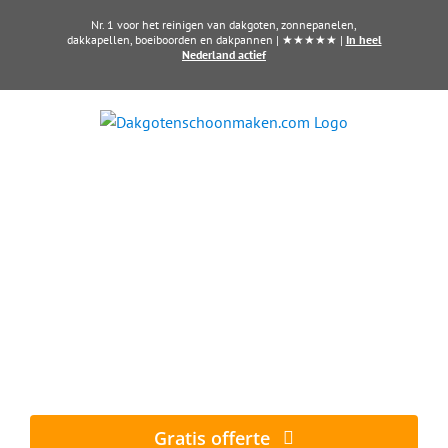
Ga
Nr. 1 voor het reinigen van dakgoten, zonnepanelen,
naar
dakkapellen, boeiboorden en dakpannen | ★★★★★ |
In heel
Nederland actief
inhoud
Dakkapel laten reinigen?
Maak direct een afspraak in Gouda
Al vanaf € 60,- per dakkapel
Gratis offerte