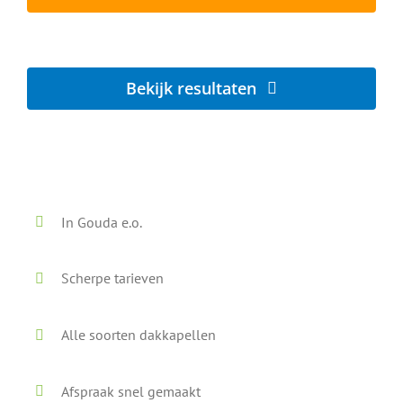
Lokaal - Snel - Vrijblijvend
Bekijk resultaten
Voor en na onze reiniging
In Gouda e.o.
Scherpe tarieven
Alle soorten dakkapellen
Afspraak snel gemaakt