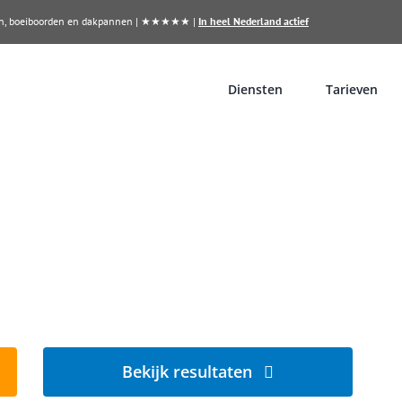
llen, boeiboorden en dakpannen | ★★★★★ |
In heel Nederland actief
Diensten
Tarieven
n?
aaksbergen
Bekijk resultaten