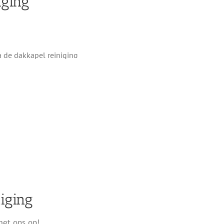
iging
iging
met ons op!