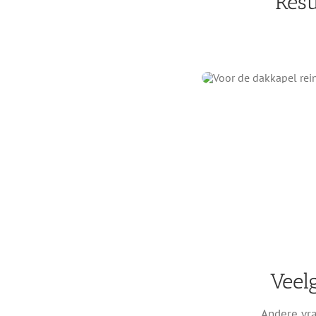
Resu
Veel
Andere vra