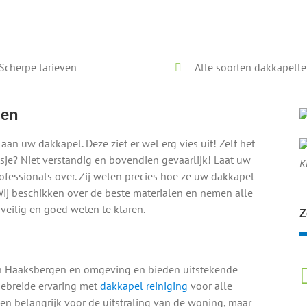
Voor en na onze reiniging
Scherpe tarieven
Alle soorten dakkapell
gen
 aan uw dakkapel. Deze ziet er wel erg vies uit! Zelf het
e? Niet verstandig en bovendien gevaarlijk! Laat uw
K
ofessionals over. Zij weten precies hoe ze uw dakkapel
ij beschikken over de beste materialen en nemen alle
eilig en goed weten te klaren.
Z
in Haaksbergen en omgeving en bieden uitstekende
gebreide ervaring met
dakkapel reiniging
voor alle
en belangrijk voor de uitstraling van de woning, maar