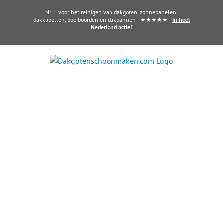
Ga
Nr. 1 voor het reinigen van dakgoten, zonnepanelen,
naar
dakkapellen, boeiboorden en dakpannen | ★★★★★ |
In heel
Nederland actief
inhoud
Dakkapel laten reinigen?
Maak direct een afspraak in
Heerhugowaard
Al vanaf € 60,- per dakkapel