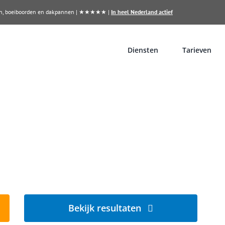
llen, boeiboorden en dakpannen | ★★★★★ |
In heel Nederland actief
Diensten
Tarieven
n?
orn
Bekijk resultaten