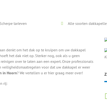
Voor en na onze reiniging
Scherpe tarieven
Alle soorten dakkapell
ar aan denkt om het dak op te kruipen om uw dakkapel
oeft het dak niet op. Sterker nog, ook als u geen
K
reinigen over te laten aan een expert. Onze professionals
en veiligheidsmaatregelen voor dat uw dakkapel er weer
n in Hoorn
? We vertellen u er hier graag meer over!
Z
 rij: