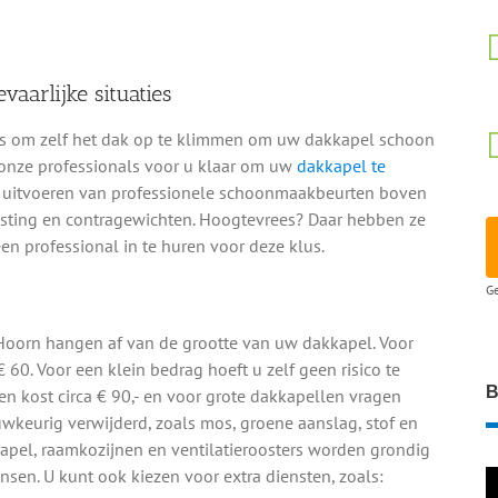
arlijke situaties
et is om zelf het dak op te klimmen om uw dakkapel schoon
 onze professionals voor u klaar om uw
dakkapel te
het uitvoeren van professionele schoonmaakbeurten boven
rusting en contragewichten. Hoogtevrees? Daar hebben ze
n professional in te huren voor deze klus.
Ge
oorn hangen af van de grootte van uw dakkapel. Voor
 60. Voor een klein bedrag hoeft u zelf geen risico te
B
 kost circa € 90,- en voor grote dakkapellen vragen
auwkeurig verwijderd, zoals mos, groene aanslag, stof en
kapel, raamkozijnen en ventilatieroosters worden grondig
en. U kunt ook kiezen voor extra diensten, zoals: