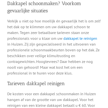
Dakkapel schoonmaken? Voorkom
Huizen
gevaarlijke situaties
Uiteraard wilt u wel vooraf weten wat een dakkapel
Verkijk u niet op hoe moeilijk én gevaarlijk het is om zelf
schoonmaken in Huizen kost. U kunt voor het reinigen
het dak op te klimmen om uw dakkapel schoon te
van de dakkapel rekenen op een prijs die tussen de € 60
maken. Tegen zeer betaalbare tarieven staan onze
en € 120 ligt, afhankelijk van de grootte van uw
professionals voor u klaar om uw
dakkapel te reinigen
dakkapel. Daarnaast kunt u nog een beroep doen op
in Huizen. Zij zijn gespecialiseerd in het uitvoeren van
eventuele bijkomende diensten. Denk aan regenpijpen
professionele schoonmaakbeurten boven op het dak. Ze
ontstoppen of dakgoten schoonmaken. Wilt u weten wat
beschikken over veilige klimuitrusting en
uw klus precies kost? Vraag dan hier eenvoudig een
contragewichten. Hoogtevrees? Daar hebben ze nog
kosteloze en vrijblijvende offerte aan.
nooit van gehoord! Maar wat kost het om een
professional in te huren voor deze klus.
Tarieven dakkapel reinigen
De kosten voor een dakkapel schoonmaken in Huizen
Klanten beoordelen ons met een 8,9
hangen af van de grootte van uw dakkapel. Voor het
reinigen van een kleine dakkapel betaalt u € 60. Voor