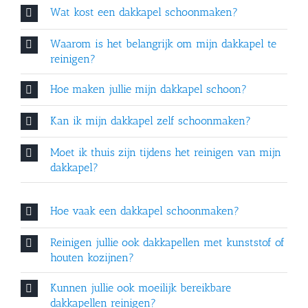
Wat kost een dakkapel schoonmaken?
Recente dakkapel
Waarom is het belangrijk om mijn dakkapel te
reinigen?
schoonmaak projecten
Hoe maken jullie mijn dakkapel schoon?
Weer als nieuw!
Kan ik mijn dakkapel zelf schoonmaken?
Moet ik thuis zijn tijdens het reinigen van mijn
dakkapel?
Dakkapel en
zonnepanelen reiniging
Hoe vaak een dakkapel schoonmaken?
Schoonmaken van een kleine dakkapel
Reinigen jullie ook dakkapellen met kunststof of
houten kozijnen?
Kunnen jullie ook moeilijk bereikbare
dakkapellen reinigen?