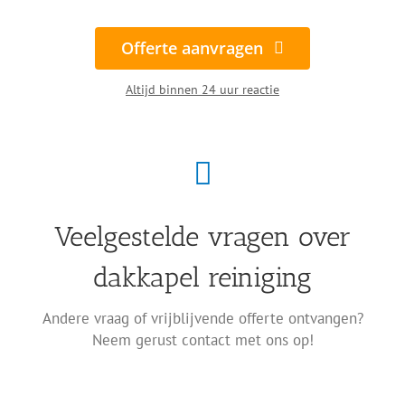
dakkapel?
Offerte aanvragen
Hoe vaak een dakkapel schoonmaken?
Altijd binnen 24 uur reactie
Reinigen jullie ook dakkapellen met kunststof of
houten kozijnen?
Kunnen jullie ook moeilijk bereikbare
dakkapellen reinigen?
Hoe kunststof kozijnen schoonmaken?
Veelgestelde vragen over
Welke reinigingsdiensten doen jullie nog meer?
dakkapel reiniging
Andere vraag of vrijblijvende offerte ontvangen?
Neem gerust contact met ons op!