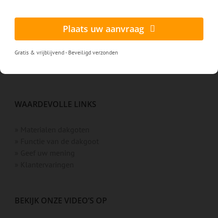
» Boeiboord laten schoonmaken
» Boeiboord vervangen
Plaats uw aanvraag
» Regenpijp ontstoppen/doorsteken
» Zonnepanelen reinigen
Gratis & vrijblijvend - Beveiligd verzonden
» Dakpannen vervangen
» Zoeken op plaatsnaam
WAARDEVOLLE LINKS
» Materialen dakgoten
» Functie van de dakgoot
» Geef uw mening
» Klantervaringen
BEKIJK ONZE VIDEO’S OP