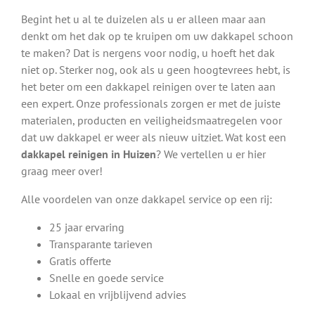
Al veel mensen door heel het land gingen u voor en
Begint het u al te duizelen als u er alleen maar aan
deden een beroep op de uitgebreide diensten van onze
denkt om het dak op te kruipen om uw dakkapel schoon
dakexperts. Vooral ook de diensten op het gebied van
te maken? Dat is nergens voor nodig, u hoeft het dak
dakkapellen reinigen zijn zeer gewild en hebben al tot
niet op. Sterker nog, ook als u geen hoogtevrees hebt, is
veel positieve reacties geleid. “Topservice en wij hoeven
het beter om een dakkapel reinigen over te laten aan
nooit meer de ladder op. Onze dakkapel was weer als
een expert. Onze professionals zorgen er met de juiste
nieuw! De afspraken werden keurig nagekomen.” Geniet
materialen, producten en veiligheidsmaatregelen voor
ook van deze voordelen en laat uw dakkapel reinigen in
dat uw dakkapel er weer als nieuw uitziet. Wat kost een
Huizen door onze vakmannen.
dakkapel reinigen in Huizen
? We vertellen u er hier
graag meer over!
Zeer heldere en scherpe tarieven
Duidelijke afspraken en goede opvolging
Alle voordelen van onze dakkapel service op een rij:
Reiniging en inspectie van hoge kwaliteit
25 jaar ervaring
Controleren schilderwerk, waterafvoer en staat van
Transparante tarieven
het dak
Gratis offerte
Altijd een professional in uw regio beschikbaar
Snelle en goede service
Gratis advies en gratis offerte
Lokaal en vrijblijvend advies
Contact voor een dakkapel reiniging in