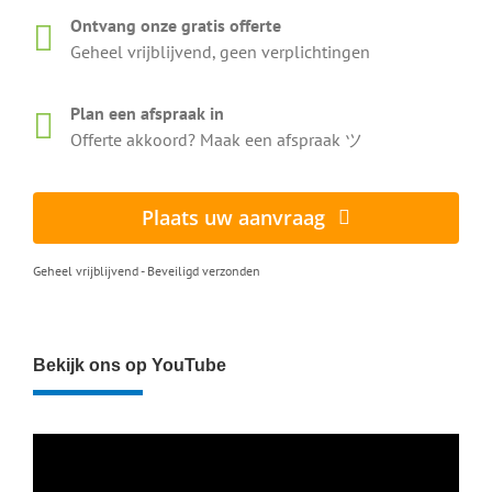
Ontvang onze gratis offerte
Geheel vrijblijvend, geen verplichtingen
Enkele klantervaringen
Plan een afspraak in
Offerte akkoord? Maak een afspraak ツ
Deze eigenaren genieten weer van hun schone
dakkapel
Plaats uw aanvraag
Professioneel en snel geholpen. Onze dakkapel ziet er
Geheel vrijblijvend - Beveiligd verzonden
weer strak uit en het water loopt nu perfect weg.
Zeker een aanrader!
Beoordeling:
Bekijk ons op YouTube
Jan de Vries uit Groningen
Heel tevreden! De algen en vuil zijn volledig