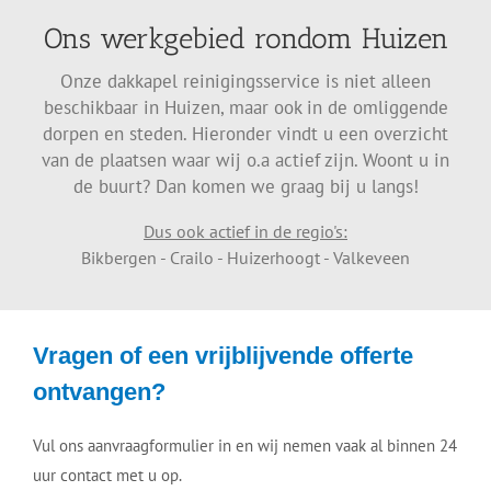
bedrijven gebruikmaken van onze professionele
Ons werkgebied rondom Huizen
reinigingsservices. Zelf uw dakgoten schoonmaken of
uw dakkapel, zonnepanelen en dakpannen reinigen is
Onze dakkapel reinigingsservice is niet alleen
niet alleen een tijdrovende klus, maar kan ook gevaarlijk
beschikbaar in Huizen, maar ook in de omliggende
zijn. Laat het daarom aan ons over.
dorpen en steden. Hieronder vindt u een overzicht
van de plaatsen waar wij o.a actief zijn. Woont u in
Wij beschikken over specialistisch materiaal en de juiste
de buurt? Dan komen we graag bij u langs!
kennis om uw dakgoten, dakkapel, zonnepanelen en
dakpannen grondig en veilig schoon te maken.
Dus ook actief in de regio's:
Bikbergen - Crailo - Huizerhoogt - Valkeveen
Neem gerust contact met ons op voor advies en een
vrijblijvende offerte!
Vragen of een vrijblijvende offerte
VEELVOORKOMENDE KLUSSEN
ontvangen?
» Dakgoot laten repareren
Vul ons aanvraagformulier in en wij nemen vaak al binnen 24
» Dakkapel reinigen
uur contact met u op.
» Dakpannen reinigen en coaten