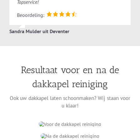
Topservice!
Veelgestelde vragen over
Beoordeling:
dakkapel reiniging
Sandra Mulder uit Deventer
Andere vraag of vrijblijvende offerte ontvangen?
Neem gerust contact met ons op!
Resultaat voor en na de
Wat kost een dakkapel schoonmaken?
dakkapel reiniging
Waarom is het belangrijk om mijn dakkapel te
reinigen?
Ook uw dakkapel laten schoonmaken? Wij staan voor
u klaar!
Hoe maken jullie mijn dakkapel schoon?
Kan ik mijn dakkapel zelf schoonmaken?
Moet ik thuis zijn tijdens het reinigen van mijn