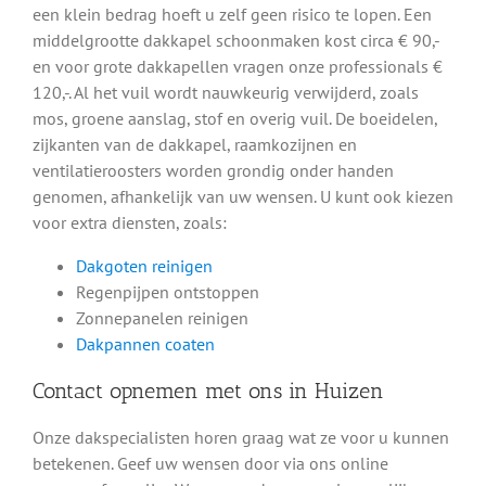
een klein bedrag hoeft u zelf geen risico te lopen. Een
middelgrootte dakkapel schoonmaken kost circa € 90,-
Zo makkelijk werkt het
en voor grote dakkapellen vragen onze professionals €
120,-. Al het vuil wordt nauwkeurig verwijderd, zoals
mos, groene aanslag, stof en overig vuil. De boeidelen,
Plaats uw aanvraag
zijkanten van de dakkapel, raamkozijnen en
Makkelijk via ons online formulier
ventilatieroosters worden grondig onder handen
genomen, afhankelijk van uw wensen. U kunt ook kiezen
Ontvang onze gratis offerte
voor extra diensten, zoals:
Geheel vrijblijvend, geen verplichtingen
Dakgoten reinigen
Regenpijpen ontstoppen
Plan een afspraak in
Zonnepanelen reinigen
Offerte akkoord? Maak een afspraak ツ
Dakpannen coaten
Contact opnemen met ons in Huizen
Plaats uw aanvraag
Onze dakspecialisten horen graag wat ze voor u kunnen
Geheel vrijblijvend - Beveiligd verzonden
betekenen. Geef uw wensen door via ons online