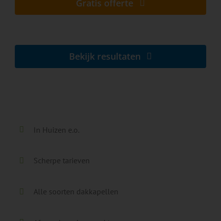
Gratis offerte
Lokaal - Snel - Vrijblijvend
Bekijk resultaten
Voor en na onze reiniging
In Huizen e.o.
Scherpe tarieven
Alle soorten dakkapellen