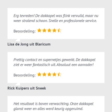
dakkapel reiniging
Erg tevreden! De dakkapel was flink vervuild, maar nu
Ook uw dakkapel laten schoonmaken? Wij staan voor
weer stralend schoon. Snelle en professionele service.
u klaar!
Beoordeling:
Lisa de Jong uit Blaricum
Prettig contact en supernetjes gewerkt. De dakkapel
ziet er weer fantastisch uit. Absoluut een aanrader!
Offerte aanvragen
Beoordeling:
Altijd binnen 24 uur reactie
Rick Kuipers uit Sneek
Het resultaat is boven verwachting. Onze dakkapel
glanst weer en alles werd keurig opgeruimd.