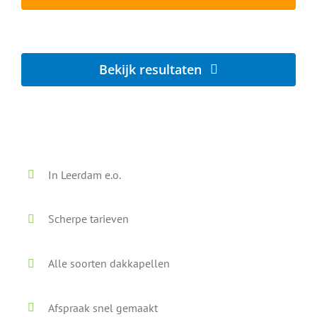
Lokaal - Snel - Vrijblijvend
Bekijk resultaten
Voor en na onze reiniging
In Leerdam e.o.
Scherpe tarieven
Alle soorten dakkapellen
Afspraak snel gemaakt