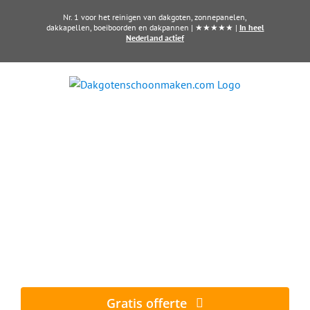
Ga
Nr. 1 voor het reinigen van dakgoten, zonnepanelen,
naar
dakkapellen, boeiboorden en dakpannen | ★★★★★ |
In heel
Nederland actief
inhoud
Dakkapel laten reinigen?
Maak direct een afspraak in Leerdam
Al vanaf € 60,- per dakkapel
Gratis offerte