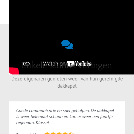
Enkele klantervaringen
Deze eigenaren genieten weer van hun gereinigde
dakkapel
Goede communicatie en snel geholpen. De dakkapel
is weer helemaal schoon en kan er weer een jaartje
tegenaan. Klasse!