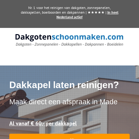
Ga
Nr. 1 voor het reinigen van dakgoten, zonnepanelen,
naar
dakkapellen, boeiboorden en dakpannen | ★★★★★ |
In heel
Nederland actief
inhoud
Dakkapel laten reinigen?
Maak direct een afspraak in Made
Al vanaf € 60,- per dakkapel