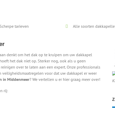
Voor en na onze reiniging
Scherpe tarieven
Alle soorten dakkapell
er
ar aan denkt om het dak op te kruipen om uw dakkapel
oeft het dak niet op. Sterker nog, ook als u geen
reinigen over te laten aan een expert. Onze professionals
en veiligheidsmaatregelen voor dat uw dakkapel er weer
en in Middenmeer
? We vertellen u er hier graag meer over!
K
 rij:
Z