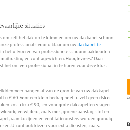
arlijke situaties
et is om zelf het dak op te klimmen om uw dakkapel schoon
 onze professionals voor u klaar om uw
dakkapel te
d in het uitvoeren van professionele schoonmaakbeurten
limuitrusting en contragewichten. Hoogtevrees? Daar
 het om een professional in te huren voor deze klus.
Middenmeer hangen af van de grootte van uw dakkapel.
t u € 60. Voor een klein bedrag hoeft u zelf geen risico
Ge
ken kost circa € 90,- en voor grote dakkapellen vragen
auwkeurig verwijderd, zoals mos, groene aanslag, stof en
kapel, raamkozijnen en ventilatieroosters worden grondig
B
en. U kunt ook kiezen voor extra diensten, zoals: