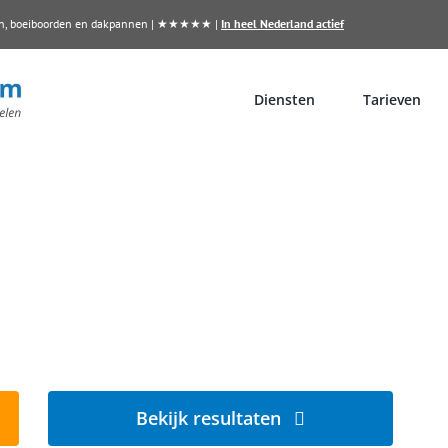
llen, boeiboorden en dakpannen | ★★★★★ |
In heel Nederland actief
Diensten
Tarieven
n?
iddenmeer
Bekijk resultaten