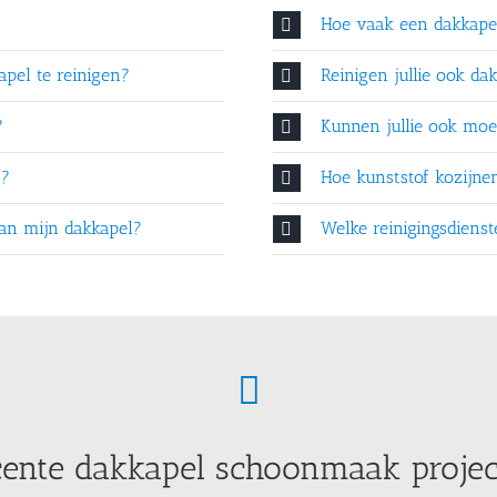
Hoe vaak een dakkap
pel te reinigen?
Reinigen jullie ook da
?
Kunnen jullie ook moei
n?
Hoe kunststof kozijn
 van mijn dakkapel?
Welke reinigingsdiens
ente dakkapel schoonmaak proje