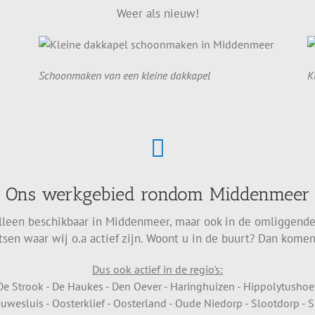
Weer als nieuw!
Schoonmaken van een kleine dakkapel
K
Ons werkgebied rondom Middenmeer
 alleen beschikbaar in Middenmeer, maar ook in de omliggende
tsen waar wij o.a actief zijn. Woont u in de buurt? Dan komen
Dus ook actief in de regio's:
 Strook - De Haukes - Den Oever - Haringhuizen - Hippolytushoef - 
esluis - Oosterklief - Oosterland - Oude Niedorp - Slootdorp - Sme