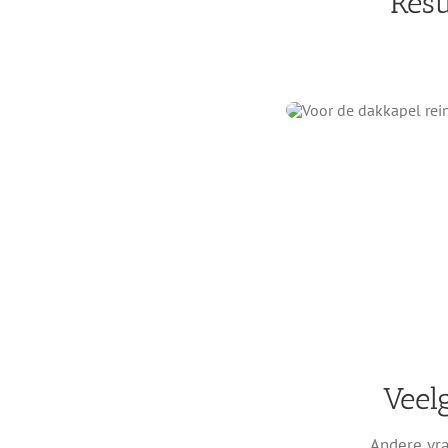
Resu
Veel
Andere vra