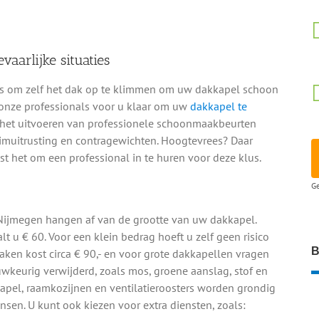
arlijke situaties
et is om zelf het dak op te klimmen om uw dakkapel schoon
 onze professionals voor u klaar om uw
dakkapel te
in het uitvoeren van professionele schoonmaakbeurten
limuitrusting en contragewichten. Hoogtevrees? Daar
 het om een professional in te huren voor deze klus.
Ge
ijmegen hangen af van de grootte van uw dakkapel.
t u € 60. Voor een klein bedrag hoeft u zelf geen risico
B
ken kost circa € 90,- en voor grote dakkapellen vragen
auwkeurig verwijderd, zoals mos, groene aanslag, stof en
kapel, raamkozijnen en ventilatieroosters worden grondig
en. U kunt ook kiezen voor extra diensten, zoals: