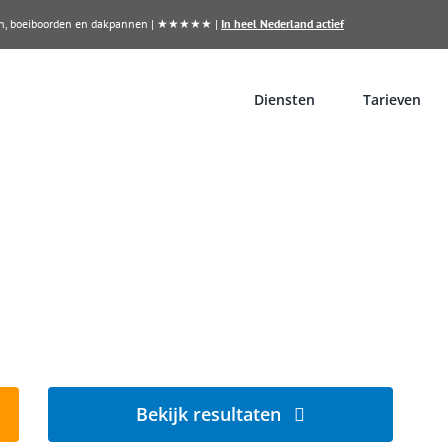
llen, boeiboorden en dakpannen | ★★★★★ |
In heel Nederland actief
Diensten
Tarieven
n?
jmegen
Bekijk resultaten