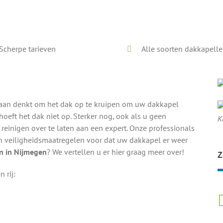
Voor en na onze reiniging
Scherpe tarieven
Alle soorten dakkapell
ar aan denkt om het dak op te kruipen om uw dakkapel
oeft het dak niet op. Sterker nog, ook als u geen
K
reinigen over te laten aan een expert. Onze professionals
en veiligheidsmaatregelen voor dat uw dakkapel er weer
n in Nijmegen
? We vertellen u er hier graag meer over!
Z
 rij: