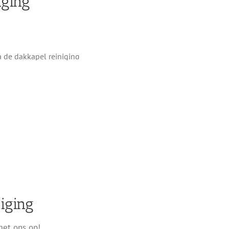
iging
iging
met ons op!