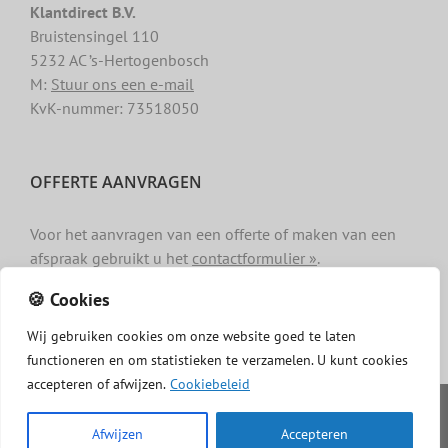
Klantdirect B.V.
Bruistensingel 110
5232 AC ’s-Hertogenbosch
M:
Stuur ons een e-mail
KvK-nummer: 73518050
OFFERTE AANVRAGEN
Voor het aanvragen van een offerte of maken van een
afspraak gebruikt u het
contactformulier »
.
🍪 Cookies
Wij
gebruiken
cookies
om
onze
website
goed
te
laten
functioneren
en
om
statistieken
te
verzamelen.
U
kunt
cookies
accepteren of afwijzen.
Cookiebeleid
Copyright -
Dakgotenschoonmaken.com
|
Privacy
|
Algemene
voorwaarden
|
Cookiebeleid
|
Disclaimer
Afwijzen
Accepteren