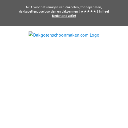
Ga
Nr. 1 voor het reinigen van dakgoten, zonnepanelen,
naar
dakkapellen, boeiboorden en dakpannen | ★★★★★ |
In heel
Nederland actief
inhoud
Dakkapel laten reinigen?
Maak direct een afspraak in
Oosterhout
Al vanaf € 60,- per dakkapel