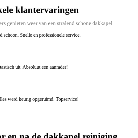
ele klantervaringen
rs genieten weer van een stralend schone dakkapel
d schoon. Snelle en professionele service.
tastisch uit. Absoluut een aanrader!
alles werd keurig opgeruimd. Topservice!
or en na de dakkapel reiniging