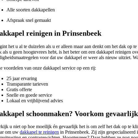
Alle soorten dakkapellen
Afspraak snel gemaakt
akkapel reinigen in Prinsenbeek
gint het u al te duizelen als u er alleen maar aan denkt om het dak op 
k als u geen hoogtevrees hebt, is het beter om een dakkapel reinigen ove
iligheidsmaatregelen voor dat uw dakkapel er weer als nieuw uitziet. W
le voordelen van onze dakkapel service op een rij:
25 jaar ervaring
Transparante tarieven
Gratis offerte
Snelle en goede service
Lokaal en vrijblijvend advies
akkapel schoonmaken? Voorkom gevaarlijke
rkijk u niet op hoe moeilijk én gevaarlijk het is om zelf het dak op te
aar om uw
dakkapel te reinigen
in Prinsenbeek. Zij zijn gespecialiseer
imuitrusting en contragewichten. Hoogtevrees? Daar hebben ze nog nooi