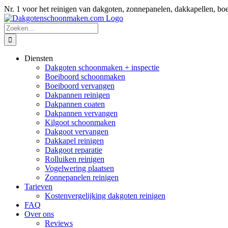
Ga
Nr. 1 voor het reinigen van dakgoten, zonnepanelen, dakkapellen
naar
inhoud
Zoeken
naar:
Diensten
Dakgoten schoonmaken + inspectie
Boeiboord schoonmaken
Boeiboord vervangen
Dakpannen reinigen
Dakpannen coaten
Dakpannen vervangen
Kilgoot schoonmaken
Dakgoot vervangen
Dakkapel reinigen
Dakgoot reparatie
Rolluiken reinigen
Vogelwering plaatsen
Zonnepanelen reinigen
Tarieven
Kostenvergelijking dakgoten reinigen
FAQ
Over ons
Reviews