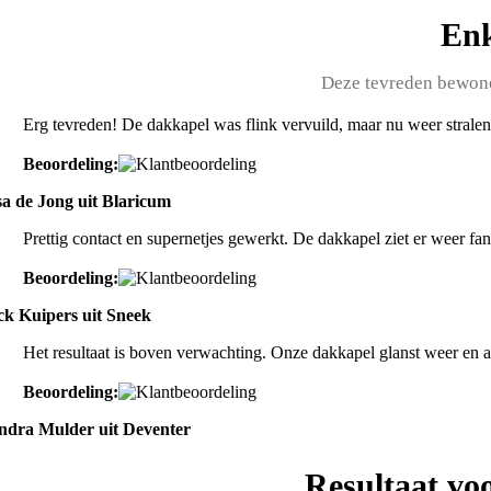
Enk
Deze tevreden bewone
Erg tevreden! De dakkapel was flink vervuild, maar nu weer stralen
Beoordeling:
sa de Jong uit Blaricum
Prettig contact en supernetjes gewerkt. De dakkapel ziet er weer fan
Beoordeling:
ck Kuipers uit Sneek
Het resultaat is boven verwachting. Onze dakkapel glanst weer en 
Beoordeling:
ndra Mulder uit Deventer
Resultaat vo