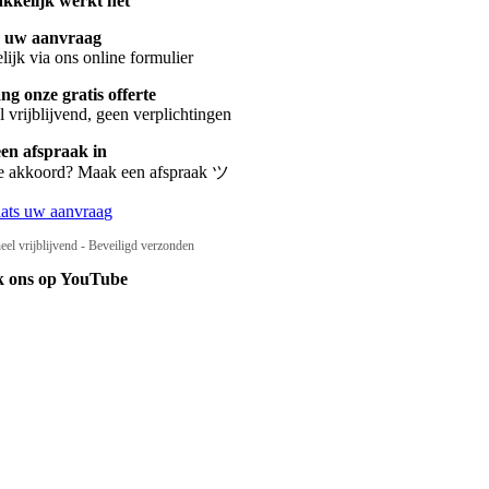
kkelijk werkt het
s uw aanvraag
ijk via ons online formulier
g onze gratis offerte
 vrijblijvend, geen verplichtingen
een afspraak in
te akkoord? Maak een afspraak ツ
aats uw aanvraag
eel vrijblijvend - Beveiligd verzonden
k ons op YouTube