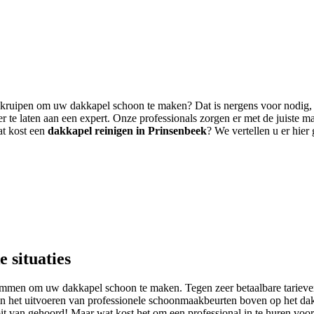
te kruipen om uw dakkapel schoon te maken? Dat is nergens voor nodig, u
r te laten aan een expert. Onze professionals zorgen er met de juiste m
at kost een
dakkapel reinigen in Prinsenbeek
? We vertellen u er hier
 situaties
 klimmen om uw dakkapel schoon te maken. Tegen zeer betaalbare tarieve
d in het uitvoeren van professionele schoonmaakbeurten boven op het da
t van gehoord! Maar wat kost het om een professional in te huren voor