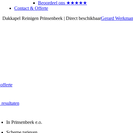
Beoordeel ons ★★★★★
Contact & Offerte
Dakkapel Reinigen Prinsenbeek | Direct beschikbaar
Gerard Werkma
akkapel laten reinigen?
aak direct een afspraak in Prinsenbeek
 vanaf € 60,- per dakkapel
 offerte
 Snel - Vrijblijvend
 resultaten
na onze reiniging
In Prinsenbeek e.o.
Scherpe tarieven