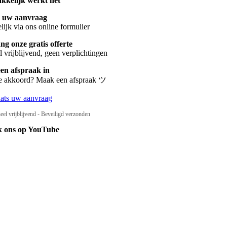
kkelijk werkt het
s uw aanvraag
ijk via ons online formulier
g onze gratis offerte
 vrijblijvend, geen verplichtingen
een afspraak in
te akkoord? Maak een afspraak ツ
aats uw aanvraag
eel vrijblijvend - Beveiligd verzonden
k ons op YouTube