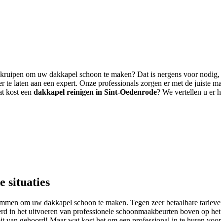
te kruipen om uw dakkapel schoon te maken? Dat is nergens voor nodig, u
r te laten aan een expert. Onze professionals zorgen er met de juiste m
at kost een
dakkapel reinigen in Sint-Oedenrode
? We vertellen u er 
 situaties
 klimmen om uw dakkapel schoon te maken. Tegen zeer betaalbare tarieve
eerd in het uitvoeren van professionele schoonmaakbeurten boven op het
t van gehoord! Maar wat kost het om een professional in te huren voor