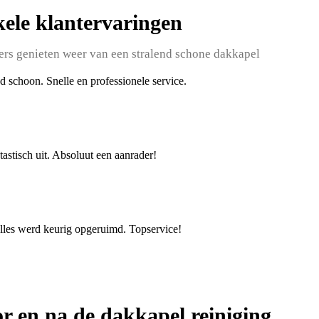
ele klantervaringen
rs genieten weer van een stralend schone dakkapel
d schoon. Snelle en professionele service.
tastisch uit. Absoluut een aanrader!
alles werd keurig opgeruimd. Topservice!
or en na de dakkapel reiniging