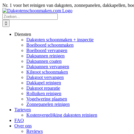
Ga
Nr. 1 voor het reinigen van dakgoten, zonnepanelen, dakkapellen
naar
inhoud
Zoeken
naar:
Diensten
Dakgoten schoonmaken + inspectie
Boeiboord schoonmaken
Boeiboord vervangen
Dakpannen reinigen
Dakpannen coaten
Dakpannen vervangen
Kilgoot schoonmaken
Dakgoot vervangen
Dakkapel reinigen
Dakgoot reparatie
Rolluiken reinigen
Vogelwering plaatsen
Zonnepanelen reinigen
Tarieven
Kostenvergelijking dakgoten reinigen
FAQ
Over ons
Reviews