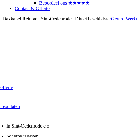
Beoordeel ons ★★★★★
Contact & Offerte
Dakkapel Reinigen Sint-Oedenrode | Direct beschikbaar
Gerard Wer
akkapel laten reinigen?
aak direct een afspraak in Sint-Oedenrode
 vanaf € 60,- per dakkapel
 offerte
 Snel - Vrijblijvend
 resultaten
na onze reiniging
In Sint-Oedenrode e.o.
Scherpe tarieven