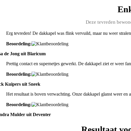
Enk
Deze tevreden bewone
Erg tevreden! De dakkapel was flink vervuild, maar nu weer stralen
Beoordeling:
sa de Jong uit Blaricum
Prettig contact en supernetjes gewerkt. De dakkapel ziet er weer fan
Beoordeling:
ck Kuipers uit Sneek
Het resultaat is boven verwachting. Onze dakkapel glanst weer en 
Beoordeling:
ndra Mulder uit Deventer
Resultaat vo