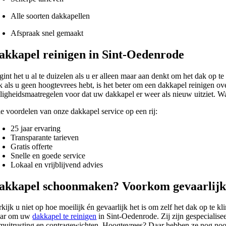
Alle soorten dakkapellen
Afspraak snel gemaakt
akkapel reinigen in Sint-Oedenrode
gint het u al te duizelen als u er alleen maar aan denkt om het dak op 
k als u geen hoogtevrees hebt, is het beter om een dakkapel reinigen ove
iligheidsmaatregelen voor dat uw dakkapel er weer als nieuw uitziet. W
le voordelen van onze dakkapel service op een rij:
25 jaar ervaring
Transparante tarieven
Gratis offerte
Snelle en goede service
Lokaal en vrijblijvend advies
akkapel schoonmaken? Voorkom gevaarlijke
rkijk u niet op hoe moeilijk én gevaarlijk het is om zelf het dak op te
aar om uw
dakkapel te reinigen
in Sint-Oedenrode. Zij zijn gespecialis
imuitrusting en contragewichten. Hoogtevrees? Daar hebben ze nog nooi