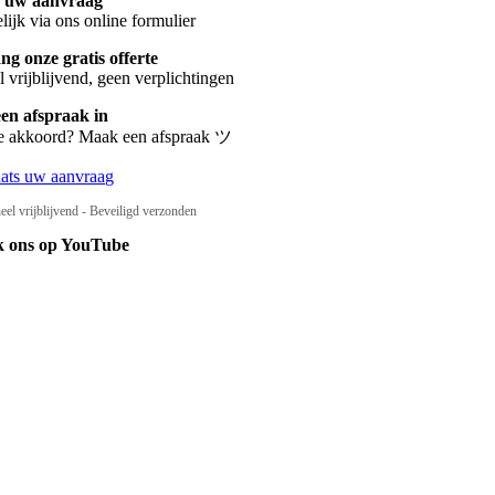
s uw aanvraag
ijk via ons online formulier
g onze gratis offerte
 vrijblijvend, geen verplichtingen
een afspraak in
te akkoord? Maak een afspraak ツ
aats uw aanvraag
eel vrijblijvend - Beveiligd verzonden
k ons op YouTube