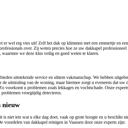
iet er wel erg vies uit! Zelf het dak op klimmen met een emmertje en ee
professionals over. Zij weten precies hoe ze uw dakkapel professionee
, waarmee we deze klus veilig en goed weten te klaren.
 bieden uitstekende service en ultiem vakmanschap. We hebben uitgebr
or de uitstraling van de woning, maar hiermee zorgt u eveneens dat uw d
. Zo voorkomt u problemen zoals lekkages en vochtschade. Onze expert
problemen vroegtijdig detecteren.
s nieuw
s niet iets wat u elke dag doet, vaak op grote hoogte en u beschikt nie
De voordelen van dakkapel reinigen in Vaassen door onze experts zijn: