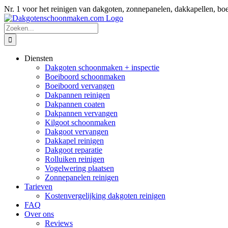
Ga
Nr. 1 voor het reinigen van dakgoten, zonnepanelen, dakkapellen
naar
inhoud
Zoeken
naar:
Diensten
Dakgoten schoonmaken + inspectie
Boeiboord schoonmaken
Boeiboord vervangen
Dakpannen reinigen
Dakpannen coaten
Dakpannen vervangen
Kilgoot schoonmaken
Dakgoot vervangen
Dakkapel reinigen
Dakgoot reparatie
Rolluiken reinigen
Vogelwering plaatsen
Zonnepanelen reinigen
Tarieven
Kostenvergelijking dakgoten reinigen
FAQ
Over ons
Reviews