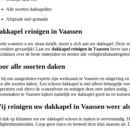
Alle soorten dakkapellen
Afspraak snel gemaakt
akkapel reinigen in Vaassen
eeds wanneer u uw straat inrijdt, stoort u zich aan uw dakkapel. Deze z
vendien gevaarlijk! Laat uw
dakkapel reinigen in Vaassen
liever aan 
schikken over de beste materialen en nemen alle veiligheidsmaatregelen
oor alle soorten daken
 bij ons aangesloten experts zijn werkzaam in Vaassen en omgeving en
or alle soorten daken. Een schoon dakkapel is niet alleen belangrijk vo
specteren ook direct de waterafvoer en reinigen deze mee indien nodig
hoonmaken in Vaassen kijken namelijk uw dakkapel goed na en kunnen 
ij reinigen uw dakkapel in Vaassen weer al
t dak op klimmen om uw dakkapel schoon te maken is onverstandig. Dit i
iligheidsmaterialen. Loop geen risico en besteed deze klus daarom uit. 