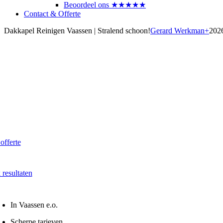
Beoordeel ons ★★★★★
Contact & Offerte
Dakkapel Reinigen Vaassen | Stralend schoon!
Gerard Werkman
+
202
akkapel laten reinigen?
aak direct een afspraak in Vaassen
 vanaf € 60,- per dakkapel
 offerte
 Snel - Vrijblijvend
 resultaten
na onze reiniging
In Vaassen e.o.
Scherpe tarieven