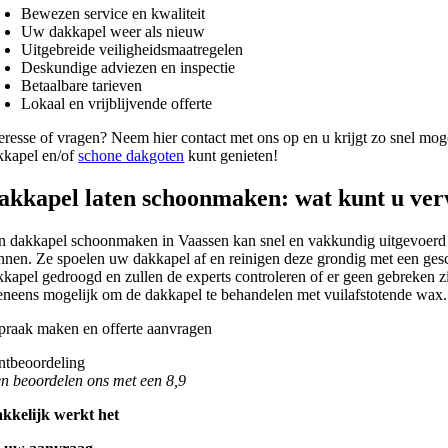
Bewezen service en kwaliteit
Uw dakkapel weer als nieuw
Uitgebreide veiligheidsmaatregelen
Deskundige adviezen en inspectie
Betaalbare tarieven
Lokaal en vrijblijvende offerte
teresse of vragen? Neem hier contact met ons op en u krijgt zo snel mog
kkapel en/of
schone dakgoten
kunt genieten!
akkapel laten schoonmaken: wat kunt u ve
n dakkapel schoonmaken in Vaassen kan snel en vakkundig uitgevoerd wo
nnen. Ze spoelen uw dakkapel af en reinigen deze grondig met een gesc
kkapel gedroogd en zullen de experts controleren of er geen gebreken 
eneens mogelijk om de dakkapel te behandelen met vuilafstotende wax.
n beoordelen ons met een 8,9
kkelijk werkt het