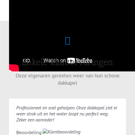
Enkele klantervaringen
Deze eigenaren genieten weer van hun schone
dakkapel
Professioneel en snel geholpen. Onze dakkapel ziet er
weer strak uit en het water loopt nu perfect weg.
Zeker een aanrader!
Beoordeling: