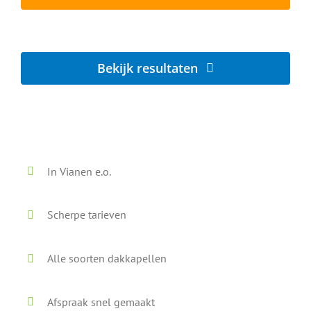
Lokaal - Snel - Vrijblijvend
Bekijk resultaten
Voor en na onze reiniging
In Vianen e.o.
Scherpe tarieven
Alle soorten dakkapellen
Afspraak snel gemaakt