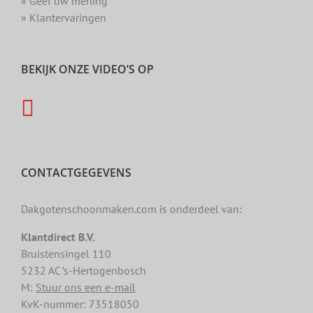
» Geef uw mening
» Klantervaringen
BEKIJK ONZE VIDEO’S OP
CONTACTGEGEVENS
Dakgotenschoonmaken.com is onderdeel van:
Klantdirect B.V.
Bruistensingel 110
5232 AC ’s-Hertogenbosch
M:
Stuur ons een e-mail
KvK-nummer: 73518050