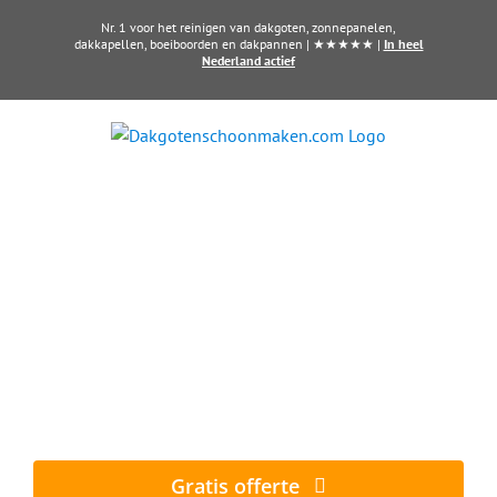
Ga
Nr. 1 voor het reinigen van dakgoten, zonnepanelen,
naar
dakkapellen, boeiboorden en dakpannen | ★★★★★ |
In heel
Nederland actief
inhoud
Dakkapel laten reinigen?
Maak direct een afspraak in Vianen
Al vanaf € 60,- per dakkapel
Gratis offerte