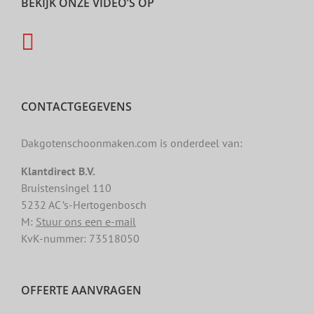
BEKIJK ONZE VIDEO’S OP
CONTACTGEGEVENS
Dakgotenschoonmaken.com is onderdeel van:
Klantdirect B.V.
Bruistensingel 110
5232 AC ’s-Hertogenbosch
M:
Stuur ons een e-mail
KvK-nummer: 73518050
OFFERTE AANVRAGEN