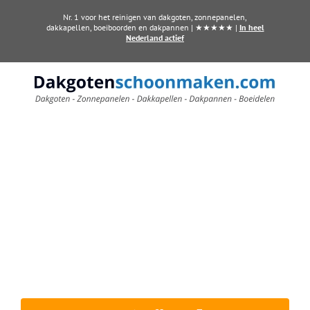
Ga
Nr. 1 voor het reinigen van dakgoten, zonnepanelen,
naar
dakkapellen, boeiboorden en dakpannen | ★★★★★ |
In heel
Nederland actief
inhoud
Dakkapel laten reinigen?
Maak direct een afspraak in Wierden
Al vanaf € 60,- per dakkapel