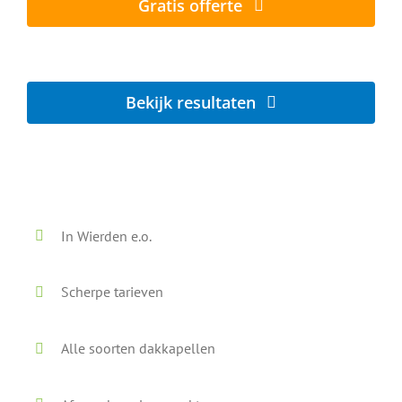
Gratis offerte
Lokaal - Snel - Vrijblijvend
Bekijk resultaten
Voor en na onze reiniging
In Wierden e.o.
Scherpe tarieven
Alle soorten dakkapellen