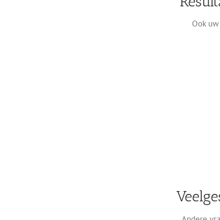
Result
Ook uw 
Veelge
Andere vra