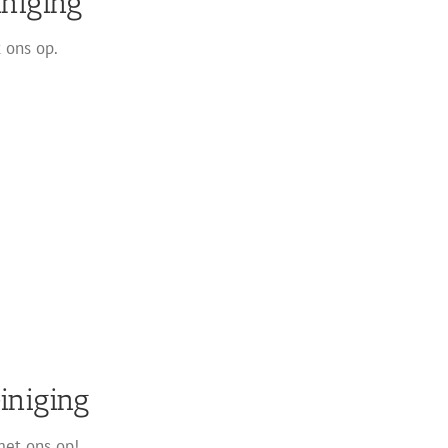
iniging
 ons op.
iniging
met ons op!