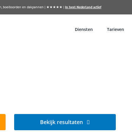
llen, boeiboorden en dakpannen | ★★★★★ |
In heel Nederland actief
Diensten
Tarieven
inigen in Bergen op Zoom?
e-energie
Bekijk resultaten