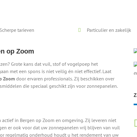
Voor en na onze reiniging
Scherpe tarieven
Particulier en zakelijk
en op Zoom
en? Grote kans dat vuil, stof of vogelpoep het
an met een spons is niet veilig én niet effectief. Laat
e
op Zoom
door ervaren professionals. Zij beschikken over
ngsmiddelen die speciaal geschikt zijn voor zonnepanelen.
Z
n actief in Bergen op Zoom en omgeving. Zij leveren niet
rgen er ook voor dat uw zonnepanelen vrij blijven van vuil
oor regelmatig onderhoud houdt u het rendement van uw