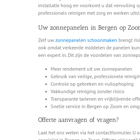
installatie hoog en voorkomt u dat vervuiling o
professionals reinigen met zorg en werken uitsl
Uw zonnepanelen in Bergen op Zoo
Zelf uw
zonnepanelen schoonmaken
brengt ris
ook omdat verkeerde middelen de panelen kunn
een expert in. Dit zijn de voordelen van zonne
Meer rendement uit uw zonnepanelen
Gebruik van veilige, professionele reinig
Controle op gebreken en vuilophoping
Vakkundige reiniging zonder risico
Transparante tarieven en vrijblijvende offe
Snelle service in Bergen op Zoom en om
Offerte aanvragen of vragen?
Laat het ons weten via het contactformulier. U 
specialist in Bergen op Zoom. Offerte akkoord? 