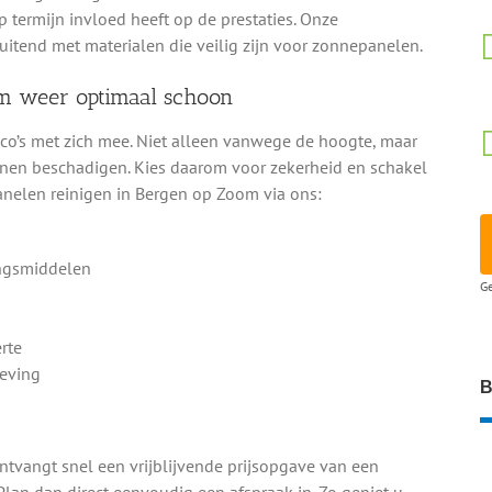
p termijn invloed heeft op de prestaties. Onze
uitend met materialen die veilig zijn voor zonnepanelen.
m weer optimaal schoon
ico’s met zich mee. Niet alleen vanwege de hoogte, maar
en beschadigen. Kies daarom voor zekerheid en schakel
panelen reinigen in Bergen op Zoom via ons:
ingsmiddelen
Ge
rte
geving
B
ontvangt snel een vrijblijvende prijsopgave van een
Plan dan direct eenvoudig een afspraak in. Zo geniet u