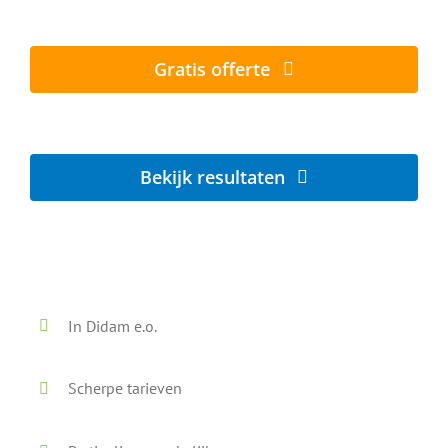
Al vanaf € 5,- per zonnepaneel
Gratis offerte
Lokaal - Snel - Vrijblijvend
Bekijk resultaten
Voor en na onze reiniging
In Didam e.o.
Scherpe tarieven