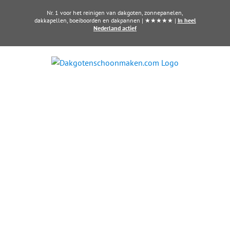
Ga
Nr. 1 voor het reinigen van dakgoten, zonnepanelen,
naar
dakkapellen, boeiboorden en dakpannen | ★★★★★ |
In heel
Nederland actief
inhoud
Zonnepanelen laten
reinigen in Didam?
Schoonmaak die zich direct
terugverdient