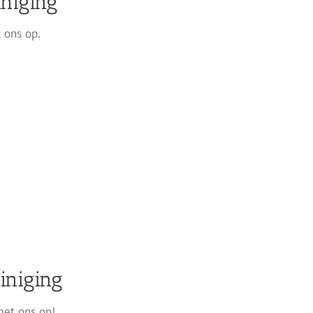
iniging
 ons op.
iniging
met ons op!