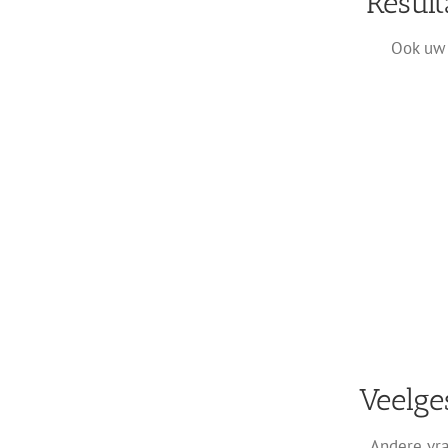
Result
Ook uw 
Veelge
Andere vra