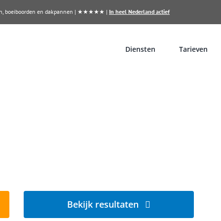
llen, boeiboorden en dakpannen | ★★★★★ |
In heel Nederland actief
Diensten
Tarieven
inigen in Doetinchem?
ugverdient
Bekijk resultaten