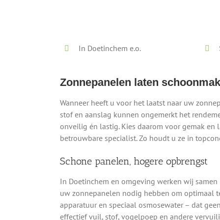
Lokaal - Snel - Vrijblijvend
In Doetinchem e.o.
Zonnepanelen laten schoonmak
Wanneer heeft u voor het laatst naar uw zonne
stof en aanslag kunnen ongemerkt het rendemen
onveilig én lastig. Kies daarom voor gemak en 
betrouwbare specialist. Zo houdt u ze in topcondi
Schone panelen, hogere opbrengst
In Doetinchem en omgeving werken wij samen me
uw zonnepanelen nodig hebben om optimaal te 
apparatuur en speciaal osmosewater – dat geen 
effectief vuil, stof, vogelpoep en andere vervui