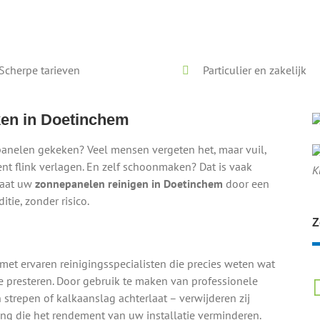
Voor en na onze reiniging
Scherpe tarieven
Particulier en zakelijk
en in Doetinchem
panelen gekeken? Veel mensen vergeten het, maar vuil,
t flink verlagen. En zelf schoonmaken? Dat is vaak
K
laat uw
zonnepanelen reinigen in Doetinchem
door een
tie, zonder risico.
Z
t ervaren reinigingsspecialisten die precies weten wat
presteren. Door gebruik te maken van professionele
strepen of kalkaanslag achterlaat – verwijderen zij
ling die het rendement van uw installatie verminderen.