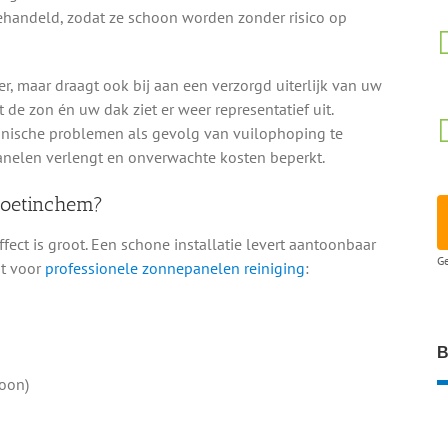
ehandeld, zodat ze schoon worden zonder risico op
er, maar draagt ook bij aan een verzorgd uiterlijk van uw
 de zon én uw dak ziet er weer representatief uit.
hnische problemen als gevolg van vuilophoping te
elen verlengt en onverwachte kosten beperkt.
Doetinchem?
effect is groot. Een schone installatie levert aantoonbaar
Ge
st voor
professionele zonnepanelen reiniging
:
B
oon)