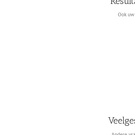
Result
Ook uw 
Veelge
Andere vra