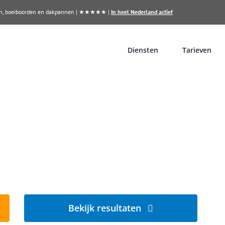
llen, boeiboorden en dakpannen | ★★★★★ |
In heel Nederland actief
Diensten
Tarieven
inigen in Emmeloord?
ugverdient
Bekijk resultaten