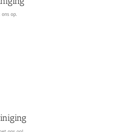
iniging
 ons op.
iniging
met ons op!