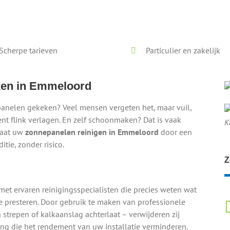
Voor en na onze reiniging
Scherpe tarieven
Particulier en zakelijk
ken in Emmeloord
panelen gekeken? Veel mensen vergeten het, maar vuil,
t flink verlagen. En zelf schoonmaken? Dat is vaak
K
laat uw
zonnepanelen reinigen in Emmeloord
door een
tie, zonder risico.
Z
 ervaren reinigingsspecialisten die precies weten wat
presteren. Door gebruik te maken van professionele
strepen of kalkaanslag achterlaat – verwijderen zij
ling die het rendement van uw installatie verminderen.