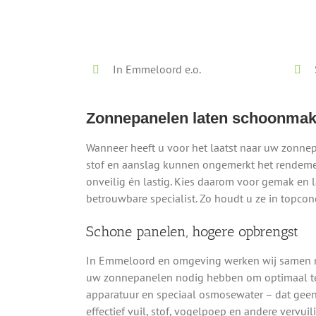
Lokaal - Snel - Vrijblijvend
In Emmeloord e.o.
Zonnepanelen laten schoonma
Wanneer heeft u voor het laatst naar uw zonne
stof en aanslag kunnen ongemerkt het rendemen
onveilig én lastig. Kies daarom voor gemak en 
betrouwbare specialist. Zo houdt u ze in topcondi
Schone panelen, hogere opbrengst
In Emmeloord en omgeving werken wij samen met
uw zonnepanelen nodig hebben om optimaal te 
apparatuur en speciaal osmosewater – dat geen 
effectief vuil, stof, vogelpoep en andere vervui