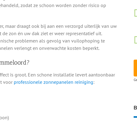
ehandeld, zodat ze schoon worden zonder risico op
er, maar draagt ook bij aan een verzorgd uiterlijk van uw
 de zon én uw dak ziet er weer representatief uit.
hnische problemen als gevolg van vuilophoping te
elen verlengt en onverwachte kosten beperkt.
Emmeloord?
effect is groot. Een schone installatie levert aantoonbaar
Ge
st voor
professionele zonnepanelen reiniging
:
B
oon)