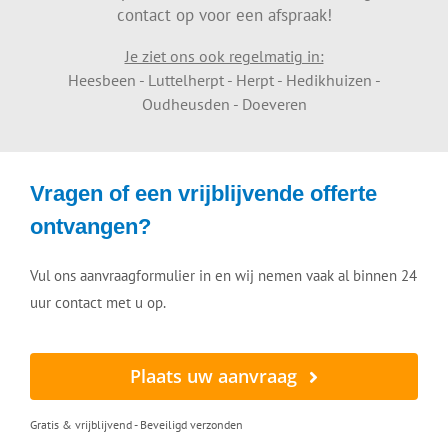
contact op voor een afspraak!
kennis om uw dakgoten, dakkapel, zonnepanelen en
dakpannen grondig en veilig schoon te maken.
Je ziet ons ook regelmatig in:
Heesbeen - Luttelherpt - Herpt - Hedikhuizen -
Neem gerust contact met ons op voor advies en een
Oudheusden - Doeveren
vrijblijvende offerte!
VEELVOORKOMENDE KLUSSEN
Vragen of een vrijblijvende offerte
ontvangen?
» Dakgoot laten repareren
» Dakkapel reinigen
Vul ons aanvraagformulier in en wij nemen vaak al binnen 24
» Dakpannen reinigen en coaten
uur contact met u op.
» Boeiboord laten schoonmaken
» Boeiboord vervangen
» Regenpijp ontstoppen/doorsteken
Plaats uw aanvraag
» Zonnepanelen reinigen
» Dakpannen vervangen
Gratis & vrijblijvend - Beveiligd verzonden
» Zoeken op plaatsnaam