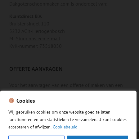
Dakgotenschoonmaken.com is onderdeel van:
Klantdirect B.V.
Bruistensingel 110
5232 AC ’s-Hertogenbosch
M:
Stuur ons een e-mail
KvK-nummer: 73518050
OFFERTE AANVRAGEN
Voor het aanvragen van een offerte of maken van een
afspraak gebruikt u het
contactformulier »
.
Cookies
Wij
gebruiken
cookies
om
onze
website
goed
te
laten
functioneren
en
om
statistieken
te
verzamelen.
U
kunt
cookies
accepteren of afwijzen.
Cookiebeleid