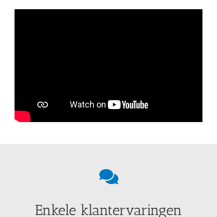
Onze panelen lagen onder de vogelpoep en vlekken, ik
durfde er zelf niet aan te beginnen. Nu zijn ze weer
helemaal schoon.
Beoordeling:
Sanne de Vries uit Ede
Na een zandstorm in het voorjaar waren de panelen
dof van de woestijnzand. Goed werk geleverd en
duidelijke uitleg.
Beoordeling:
Tom Mulder uit Assen
Enkele klantervaringen