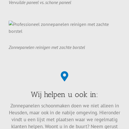
Vervuilde paneel vs. schone paneel
Plaats uw aanvraag
Gratis & vrijblijvend - Beveiligd verzonden
Zonnepanelen reinigen met zachte borstel
In bijna heel Nederland kunnen zowel particulieren als
bedrijven gebruikmaken van onze professionele
Wij helpen u ook in:
reinigingsservices. Zelf uw dakgoten schoonmaken of
uw dakkapel, zonnepanelen en dakpannen reinigen is
Zonnepanelen schoonmaken doen we niet alleen in
niet alleen een tijdrovende klus, maar kan ook gevaarlijk
Heusden, maar ook in de nabije omgeving. Hieronder
zijn. Laat het daarom aan ons over.
vindt u een lijst met plaatsen waar we regelmatig
klanten helpen. Woont u in de buurt? Neem gerust
Wij beschikken over specialistisch materiaal en de juiste