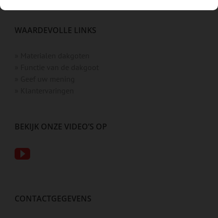
WAARDEVOLLE LINKS
» Materialen dakgoten
» Functie van de dakgoot
» Geef uw mening
» Klantervaringen
BEKIJK ONZE VIDEO’S OP
CONTACTGEGEVENS