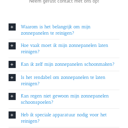
Neem gerust contact met ons op!
zonnepanelen veroorzaken?
Welke reinigingsdiensten doen jullie nog meer?
Waarom is het belangrijk om mijn
zonnepanelen te reinigen?
Hoe vaak moet ik mijn zonnepanelen laten
reinigen?
Kan ik zelf mijn zonnepanelen schoonmaken?
Recente projecten van
Is het rendabel om zonnepanelen te laten
reinigen?
zonnepanelen schoonmaken
Kan regen niet gewoon mijn zonnepanelen
schoonspoelen?
Voor een optimaal rendement én langere
levensduur!
Heb ik speciale apparatuur nodig voor het
reinigen?