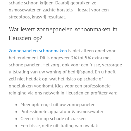
schade schoon krijgen. Daarbij gebruiken ze
Hoe verloopt het schoonmaakproces?
osmosewater en zachte borstels – ideaal voor een
streeploos, krasvrij resultaat.
De specialist komt op afspraak langs en zorgt eerst voor
Wat levert zonnepanelen schoonmaken in
een veilige toegang tot uw dak. Vervolgens worden uw
zonnepanelen gereinigd met osmosewater, wat geen
Heusden op?
strepen of resten achterlaat. Hardnekkig vuil wordt
voorzichtig verwijderd met speciale zachte borstels. Na
Zonnepanelen schoonmaken
is niet alleen goed voor
afloop controleren we het resultaat en zorgen we dat uw
het rendement. Dit is ongeveer 3% tot 5% extra met
systeem weer blinkt als nieuw. De klus is meestal binnen
schone panelen. Het zorgt ook voor een frisse, verzorgde
een paar uur geklaard.
uitstraling van uw woning of bedrijfspand. En u hoeft
zelf niet het dak op, wat het risico op schade of
ongelukken voorkomt. Kies voor een professionele
reiniging via ons netwerk in Heusden en profiteer van:
Meer opbrengst uit uw zonnepanelen
Professionele apparatuur & osmosewater
Geen risico op schade of krassen
Een frisse, nette uitstraling van uw dak