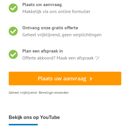
Plaats uw aanvraag
Makkelijk via ons online formulier
Ontvang onze gratis offerte
Geheel vrijblijvend, geen verplichtingen
Enkele klantervaringen
Plan een afspraak in
Deze mensen genieten weer van schone
Offerte akkoord? Maak een afspraak ツ
zonnepanelen en meer rendement
Plaats uw aanvraag
We twijfelden eerst of reinigen zin had, maar het
Geheel vrijblijvend - Beveiligd verzonden
verschil van opbrengst is echt goed te zien in de app.
Super!
Beoordeling:
Bekijk ons op YouTube
Erik Bakker uit Zwolle