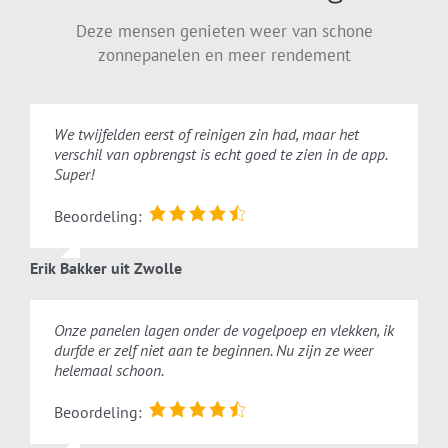
Deze mensen genieten weer van schone
Resultaat voor en na de
zonnepanelen en meer rendement
zonnepaneel reiniging
We twijfelden eerst of reinigen zin had, maar het
Ook uw zonnepanelen laten schoonmaken? Neem
verschil van opbrengst is echt goed te zien in de app.
gerust contact met ons op.
Super!
Beoordeling:
Erik Bakker uit Zwolle
Offerte aanvragen
Onze panelen lagen onder de vogelpoep en vlekken, ik
Altijd binnen 24 uur reactie
durfde er zelf niet aan te beginnen. Nu zijn ze weer
helemaal schoon.
Beoordeling: