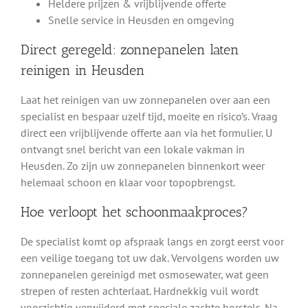
Heldere prijzen & vrijblijvende offerte
Klanten beoordelen ons met een 8,9
Snelle service in Heusden en omgeving
Direct geregeld: zonnepanelen laten
Zo makkelijk werkt het
reinigen in Heusden
Laat het reinigen van uw zonnepanelen over aan een
specialist en bespaar uzelf tijd, moeite en risico’s. Vraag
Plaats uw aanvraag
direct een vrijblijvende offerte aan via het formulier. U
Makkelijk via ons online formulier
ontvangt snel bericht van een lokale vakman in
Heusden. Zo zijn uw zonnepanelen binnenkort weer
Ontvang onze gratis offerte
helemaal schoon en klaar voor topopbrengst.
Geheel vrijblijvend, geen verplichtingen
Hoe verloopt het schoonmaakproces?
Plan een afspraak in
De specialist komt op afspraak langs en zorgt eerst voor
Offerte akkoord? Maak een afspraak ツ
een veilige toegang tot uw dak. Vervolgens worden uw
zonnepanelen gereinigd met osmosewater, wat geen
strepen of resten achterlaat. Hardnekkig vuil wordt
Plaats uw aanvraag
voorzichtig verwijderd met speciale zachte borstels. Na