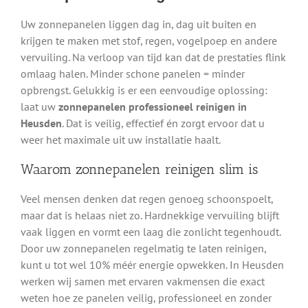
ongelukken voorkomt. Kies voor een professionele
Uw zonnepanelen liggen dag in, dag uit buiten en
reiniging via ons netwerk in Heusden en profiteer van:
krijgen te maken met stof, regen, vogelpoep en andere
Meer opbrengst uit uw zonnepanelen
vervuiling. Na verloop van tijd kan dat de prestaties flink
Professionele apparatuur & osmosewater
omlaag halen. Minder schone panelen = minder
Geen risico op schade of krassen
opbrengst. Gelukkig is er een eenvoudige oplossing:
Een frisse, nette uitstraling van uw dak
laat uw
zonnepanelen professioneel reinigen in
Heldere prijzen & vrijblijvende offerte
Heusden
. Dat is veilig, effectief én zorgt ervoor dat u
Snelle service in Heusden en omgeving
weer het maximale uit uw installatie haalt.
Direct geregeld: zonnepanelen laten
Waarom zonnepanelen reinigen slim is
reinigen in Heusden
Veel mensen denken dat regen genoeg schoonspoelt,
maar dat is helaas niet zo. Hardnekkige vervuiling blijft
Laat het reinigen van uw zonnepanelen over aan een
vaak liggen en vormt een laag die zonlicht tegenhoudt.
specialist en bespaar uzelf tijd, moeite en risico’s. Vraag
Door uw zonnepanelen regelmatig te laten reinigen,
direct een vrijblijvende offerte aan via het formulier. U
kunt u tot wel 10% méér energie opwekken. In Heusden
ontvangt snel bericht van een lokale vakman in
werken wij samen met ervaren vakmensen die exact
Heusden. Zo zijn uw zonnepanelen binnenkort weer
weten hoe ze panelen veilig, professioneel en zonder
helemaal schoon en klaar voor topopbrengst.