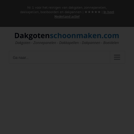
Ga
Nr. 1 voor het reinigen van dakgoten, zonnepanelen,
naar
dakkapellen, boeiboorden en dakpannen | ★★★★★ |
In heel
Nederland actief
inhoud
Ga naar...
Zonnepanelen laten
reinigen in Heusden?
Schone panelen, meer opbrengst