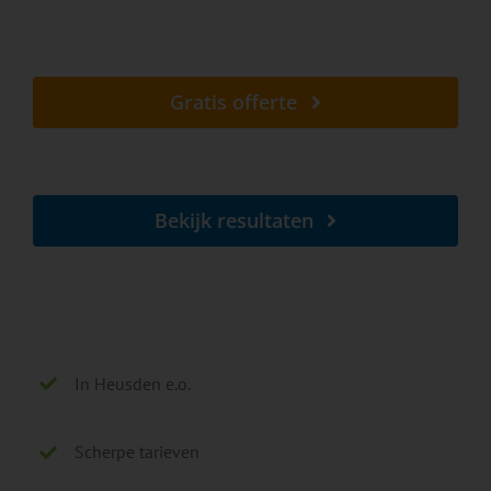
Al vanaf € 5,- per zonnepaneel
Gratis offerte
Lokaal - Snel - Vrijblijvend
Bekijk resultaten
Voor en na onze reiniging
In Heusden e.o.
Scherpe tarieven