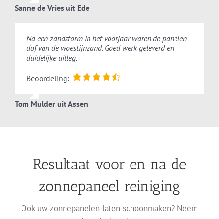
Sanne de Vries uit Ede
Veelgestelde vragen over
Na een zandstorm in het voorjaar waren de panelen
dof van de woestijnzand. Goed werk geleverd en
zonnepaneel reiniging
duidelijke uitleg.
Andere vraag of vrijblijvende offerte ontvangen?
Beoordeling:
Neem gerust contact met ons op!
Tom Mulder uit Assen
Waarom is het belangrijk om mijn
zonnepanelen te reinigen?
Resultaat voor en na de
Hoe vaak moet ik mijn zonnepanelen laten
reinigen?
zonnepaneel reiniging
Kan ik zelf mijn zonnepanelen schoonmaken?
Ook uw zonnepanelen laten schoonmaken? Neem