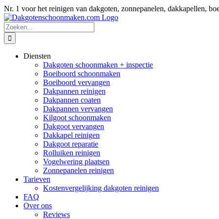
Ga
Nr. 1 voor het reinigen van dakgoten, zonnepanelen, dakkapellen
naar
inhoud
Zoeken
naar:
Diensten
Dakgoten schoonmaken + inspectie
Boeiboord schoonmaken
Boeiboord vervangen
Dakpannen reinigen
Dakpannen coaten
Dakpannen vervangen
Kilgoot schoonmaken
Dakgoot vervangen
Dakkapel reinigen
Dakgoot reparatie
Rolluiken reinigen
Vogelwering plaatsen
Zonnepanelen reinigen
Tarieven
Kostenvergelijking dakgoten reinigen
FAQ
Over ons
Reviews