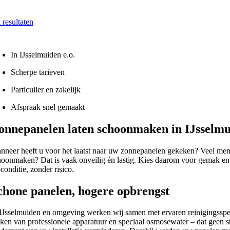
 Snel - Vrijblijvend
 resultaten
na onze reiniging
In IJsselmuiden e.o.
Scherpe tarieven
Particulier en zakelijk
Afspraak snel gemaakt
onnepanelen laten schoonmaken in IJsselm
nneer heeft u voor het laatst naar uw zonnepanelen gekeken? Veel mens
hoonmaken? Dat is vaak onveilig én lastig. Kies daarom voor gemak e
conditie, zonder risico.
chone panelen, hogere opbrengst
 IJsselmuiden en omgeving werken wij samen met ervaren reinigingsspec
ken van professionele apparatuur en speciaal osmosewater – dat geen stre