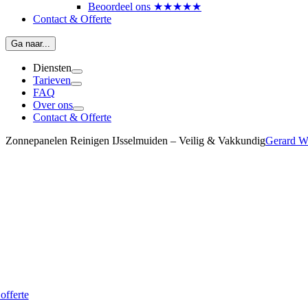
Beoordeel ons ★★★★★
Contact & Offerte
Ga naar...
Diensten
Tarieven
FAQ
Over ons
Contact & Offerte
Zonnepanelen Reinigen IJsselmuiden – Veilig & Vakkundig
Gerard 
onnepanelen laten reinigen in IJs
choonmaak die zich direct terugverdient
 vanaf € 5,- per zonnepaneel
 offerte