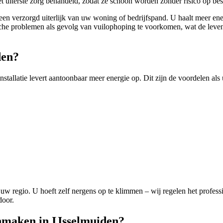
 uiterste zorg behandeld, zodat ze schoon worden zonder risico op be
 een verzorgd uiterlijk van uw woning of bedrijfspand. U haalt meer ene
nische problemen als gevolg van vuilophoping te voorkomen, wat de le
den?
 installatie levert aantoonbaar meer energie op. Dit zijn de voordelen als
 uw regio. U hoeft zelf nergens op te klimmen – wij regelen het professi
door.
nmaken in IJsselmuiden?