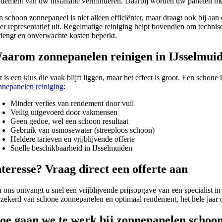
ndement van uw installatie verminderen. Daarbij worden uw panelen met
n schoon zonnepaneel is niet alleen efficiënter, maar draagt ook bij aan
er representatief uit. Regelmatige reiniging helpt bovendien om tech
rlengt en onverwachte kosten beperkt.
aarom zonnepanelen reinigen in IJsselmui
 is een klus die vaak blijft liggen, maar het effect is groot. Een schone
nnepanelen reiniging
:
Minder verlies van rendement door vuil
Veilig uitgevoerd door vakmensen
Geen gedoe, wel een schoon resultaat
Gebruik van osmosewater (streeploos schoon)
Heldere tarieven en vrijblijvende offerte
Snelle beschikbaarheid in IJsselmuiden
nteresse? Vraag direct een offerte aan
a ons ontvangt u snel een vrijblijvende prijsopgave van een specialist in
rzekerd van schone zonnepanelen en optimaal rendement, het hele jaar 
oe gaan we te werk bij zonnepanelen schoo