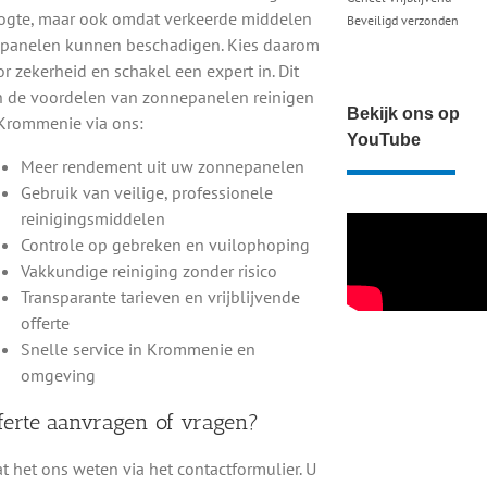
en specialist en bespaar uzelf tijd, moeite en risico’s.
ogte, maar ook omdat verkeerde middelen
Beveiligd verzonden
t formulier. U ontvangt snel bericht van een lokale
 panelen kunnen beschadigen. Kies daarom
 binnenkort weer helemaal schoon en klaar voor
r zekerheid en schakel een expert in. Dit
jn de voordelen van zonnepanelen reinigen
Bekijk ons op
 Krommenie via ons:
?
YouTube
Meer rendement uit uw zonnepanelen
erst voor een veilige toegang tot uw dak. Vervolgens
Gebruik van veilige, professionele
ater, wat geen strepen of resten achterlaat. Hardnekkig
reinigingsmiddelen
zachte borstels. Na afloop controleren we het resultaat en
Controle op gebreken en vuilophoping
. De klus is meestal binnen een paar uur geklaard.
Vakkundige reiniging zonder risico
Transparante tarieven en vrijblijvende
offerte
Snelle service in Krommenie en
omgeving
ferte aanvragen of vragen?
t het ons weten via het contactformulier. U