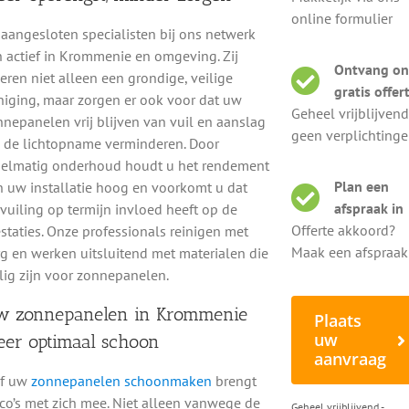
online formulier
g, professioneel en zonder schade schoon krijgen.
aangesloten specialisten bij ons netwerk
els – ideaal voor een streeploos, krasvrij resultaat.
n actief in Krommenie en omgeving. Zij
Ontvang on
eren niet alleen een grondige, veilige
ken in Krommenie op?
gratis offer
niging, maar zorgen er ook voor dat uw
Geheel vrijblijvend
d voor het rendement. Dit is ongeveer 3% tot 5% extra met
nepanelen vrij blijven van vuil en aanslag
geen verplichting
verzorgde uitstraling van uw woning of bedrijfspand. En u
e de lichtopname verminderen. Door
chade of ongelukken voorkomt. Kies voor een professionele
gelmatig onderhoud houdt u het rendement
iteer van:
Plan een
n uw installatie hoog en voorkomt u dat
afspraak in
vuiling op termijn invloed heeft op de
Offerte akkoord?
staties. Onze professionals reinigen met
Maak een afspraa
g en werken uitsluitend met materialen die
lig zijn voor zonnepanelen.
Ge
 zonnepanelen in Krommenie
Plaats
g
uw
er optimaal schoon
aanvraag
 reinigen in Krommenie
lf uw
zonnepanelen schoonmaken
brengt
B
ico’s met zich mee. Niet alleen vanwege de
Geheel vrijblijvend -