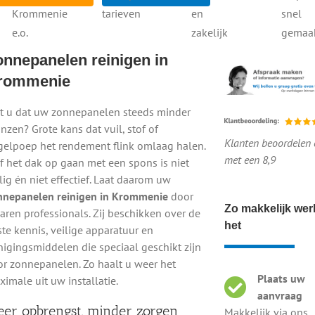
Voor en na onze reiniging
Krommenie
tarieven
en
snel
al - Snel - Vrijblijvend
Voor en na onze reiniging
e.o.
zakelijk
gemaa
onnepanelen reinigen in
Scherpe tarieven
Particulier en zakelijk
rommenie
et u dat uw zonnepanelen steeds minder
mmenie
nzen? Grote kans dat vuil, stof of
Klanten beoordelen 
gelpoep het rendement flink omlaag halen.
en krijgen te maken met stof, regen, vogelpoep en
met een 8,9
f het dak op gaan met een spons is niet
de prestaties flink omlaag halen. Minder schone panelen =
lig én niet effectief. Laat daarom uw
ge oplossing: laat uw
zonnepanelen professioneel
nnepanelen reinigen in Krommenie
door
 én zorgt ervoor dat u weer het maximale uit uw installatie
Zo makkelijk wer
aren professionals. Zij beschikken over de
K
het
ste kennis, veilige apparatuur en
nigingsmiddelen die speciaal geschikt zijn
is
or zonnepanelen. Zo haalt u weer het
Z
Plaats uw
elt, maar dat is helaas niet zo. Hardnekkige vervuiling
imale uit uw installatie.
aanvraag
cht tegenhoudt. Door uw zonnepanelen regelmatig te laten
er opbrengst, minder zorgen
Makkelijk via ons
wekken. In Krommenie werken wij samen met ervaren