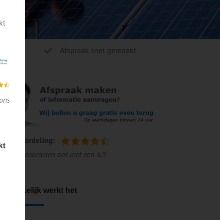
kt
Afspraak snel gemaakt
ons
kt
lanten beoordelen ons met een 8,9
o makkelijk werkt het