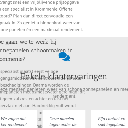
Enkele klantervaringen
vangt snel een vrijblijvende prijsopgave
 een specialist in Krommenie. Offerte
ensen genieten weer van schone zonnepanelen en meer re
koord? Plan dan direct eenvoudig een
praak in. Zo geniet u binnenkort weer van
hone panelen én een maximaal rendement.
Onze panelen lagen onder de vogelpoep en
e gaan we te werk bij
vlekken, ik durfde er zelf niet aan te beginnen.
Nu zijn ze weer helemaal schoon.
nnepanelen schoonmaken in
rommenie?
Beoordeling:
specialist plaatst eerst veilige
Enkele klantervaringen
Sanne de Vries uit Ede
T
egangsmiddelen en controleert de panelen
 beschadigingen. Daarna worden de
eze mensen genieten weer van schone zonnepanelen en me
nnepanelen met osmosewater gereinigd: dit
rendement
t geen kalkresten achter en tast het
ervlak niet aan. Hardnekkig vuil wordt
aat voor en na de zonnepaneel re
rzichtig verwijderd met zachte borstels. Na
We zagen dat
Onze panelen
Fijn contact en
t schoonmaken wordt de installatie
zonnepanelen laten schoonmaken? Neem gerust contact met
het rendement
lagen onder de
snel ingepland.
controleerd op gebreken, zoals losliggende