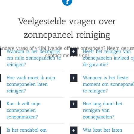
ten reinigen?
Wanneer is het beste
Veelgestelde vragen over
maken?
Hoe lang duurt het re
zonnepaneel reiniging
en reinigen?
Wat kost het laten re
Andere vraag of vrijblijvende offerte ontvangen? Neem gerus
Waarom is het belangrijk
Heeft het reinigen van
elen schoonspoelen?
contact met ons op!
Kan vuil blijvende s
om mijn zonnepanelen te
zonnepanelen invloed o
reinigen?
de garantie?
het reinigen?
Welke reinigingsdiens
Hoe vaak moet ik mijn
Wanneer is het beste
zonnepanelen laten
moment om zonnepane
reinigen?
te reinigen?
Kan ik zelf mijn
Hoe lang duurt het
zonnepanelen
reinigen van
schoonmaken?
zonnepanelen?
Is het rendabel om
Wat kost het laten
 projecten van zonnepanelen sch