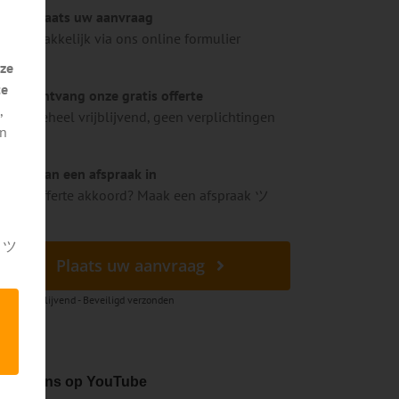
Plaats uw aanvraag
Makkelijk via ons online formulier
ze
te
Ontvang onze gratis offerte
,
Geheel vrijblijvend, geen verplichtingen
en
Plan een afspraak in
Offerte akkoord? Maak een afspraak ツ
k ツ
Plaats uw aanvraag
heel vrijblijvend - Beveiligd verzonden
ekijk ons op YouTube