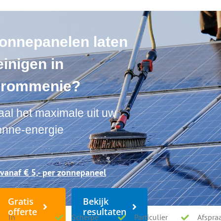
llen, boeiboorden en dakpannen | ★★★★★ |
In heel Nederland actief
onnepanelen laten
Diensten
Tarieven
einigen in
rommenie?
aal het maximale uit uw
inigen in Krommenie?
onne-energie
st
 vanaf € 5,- per zonnepaneel
Gratis
Bekijk
Bekijk resultaten
offerte
resultaten
In
Scherpe
Particulier
Afspra