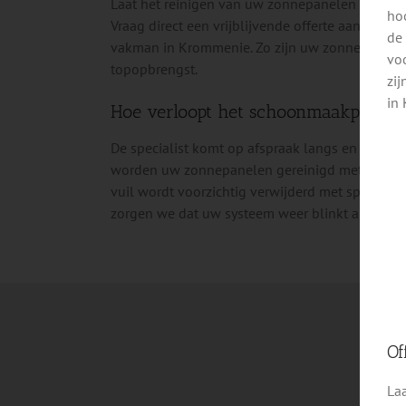
Laat het reinigen van uw zonnepanelen over aan e
ho
Vraag direct een vrijblijvende offerte aan via he
de
vakman in Krommenie. Zo zijn uw zonnepanelen
voo
topopbrengst.
zi
in
Hoe verloopt het schoonmaakproces
De specialist komt op afspraak langs en zorgt e
worden uw zonnepanelen gereinigd met osmosew
vuil wordt voorzichtig verwijderd met speciale 
zorgen we dat uw systeem weer blinkt als nieuw
Of
Laa