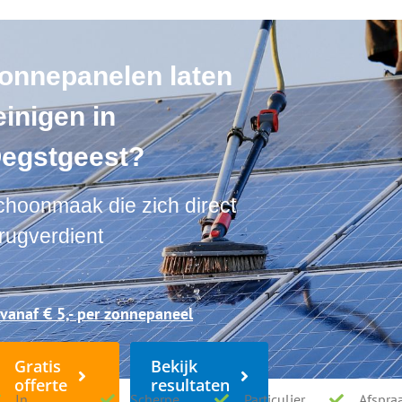
llen, boeiboorden en dakpannen | ★★★★★ |
In heel Nederland actief
onnepanelen laten
Diensten
Tarieven
einigen in
egstgeest?
choonmaak die zich direct
inigen in Oegstgeest?
rugverdient
st
 vanaf € 5,- per zonnepaneel
Gratis
Bekijk
Bekijk resultaten
offerte
resultaten
In
Scherpe
Particulier
Afspra