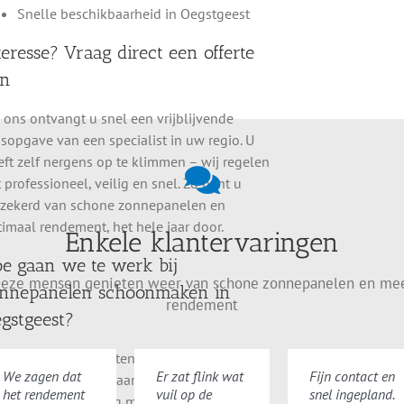
Enkele klantervaringen
Snelle beschikbaarheid in Oegstgeest
ensen genieten weer van schone zonnepanelen en meer re
teresse? Vraag direct een offerte
an
Onze panelen lagen onder de vogelpoep en
 ons ontvangt u snel een vrijblijvende
vlekken, ik durfde er zelf niet aan te beginnen.
jsopgave van een specialist in uw regio. U
Nu zijn ze weer helemaal schoon.
ft zelf nergens op te klimmen – wij regelen
 professioneel, veilig en snel. Zo bent u
Beoordeling:
rzekerd van schone zonnepanelen en
imaal rendement, het hele jaar door.
Enkele klantervaringen
Sanne de Vries uit Ede
T
e gaan we te werk bij
eze mensen genieten weer van schone zonnepanelen en me
nnepanelen schoonmaken in
rendement
gstgeest?
aat voor en na de zonnepaneel re
e specialisten starten met een veilige
We zagen dat
Er zat flink wat
Fijn contact en
egang tot uw dak. Daarna reinigen ze uw
zonnepanelen laten schoonmaken? Neem gerust contact met
het rendement
vuil op de
snel ingepland.
nnepanelen grondig met osmosewater en