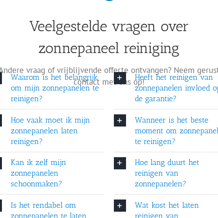
ten reinigen?
Veelgestelde vragen over
Wanneer is het beste
zonnepaneel reiniging
maken?
Hoe lang duurt het re
en reinigen?
Wat kost het laten re
Andere vraag of vrijblijvende offerte ontvangen? Neem gerus
Waarom is het belangrijk
Heeft het reinigen van
contact met ons op!
om mijn zonnepanelen te
zonnepanelen invloed o
elen schoonspoelen?
Kan vuil blijvende s
reinigen?
de garantie?
het reinigen?
Welke reinigingsdiens
Hoe vaak moet ik mijn
Wanneer is het beste
zonnepanelen laten
moment om zonnepane
reinigen?
te reinigen?
Kan ik zelf mijn
Hoe lang duurt het
zonnepanelen
reinigen van
schoonmaken?
zonnepanelen?
Is het rendabel om
Wat kost het laten
 projecten van zonnepanelen sch
zonnepanelen te laten
reinigen van