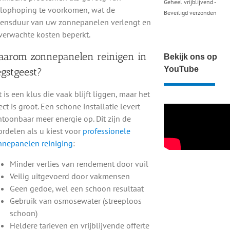
en specialist en bespaar uzelf tijd, moeite en risico’s.
Geheel vrijblijvend -
ilophoping te voorkomen, wat de
Beveiligd verzonden
t formulier. U ontvangt snel bericht van een lokale
vensduur van uw zonnepanelen verlengt en
n binnenkort weer helemaal schoon en klaar voor
verwachte kosten beperkt.
arom zonnepanelen reinigen in
Bekijk ons op
?
YouTube
gstgeest?
erst voor een veilige toegang tot uw dak. Vervolgens
 is een klus die vaak blijft liggen, maar het
ater, wat geen strepen of resten achterlaat. Hardnekkig
ect is groot. Een schone installatie levert
zachte borstels. Na afloop controleren we het resultaat en
toonbaar meer energie op. Dit zijn de
. De klus is meestal binnen een paar uur geklaard.
rdelen als u kiest voor
professionele
nnepanelen reiniging
:
Minder verlies van rendement door vuil
Veilig uitgevoerd door vakmensen
Geen gedoe, wel een schoon resultaat
Gebruik van osmosewater (streeploos
schoon)
Heldere tarieven en vrijblijvende offerte