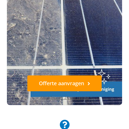
Offerte aanvragen
Altijd binnen 24 uur reactie
Offerte aanvragen
stelde vragen over zonnepaneel re
Altijd binnen 24 uur reactie
ag of vrijblijvende offerte ontvangen? Neem gerust contact 
epanelen te reinigen?
Heeft het reinigen va