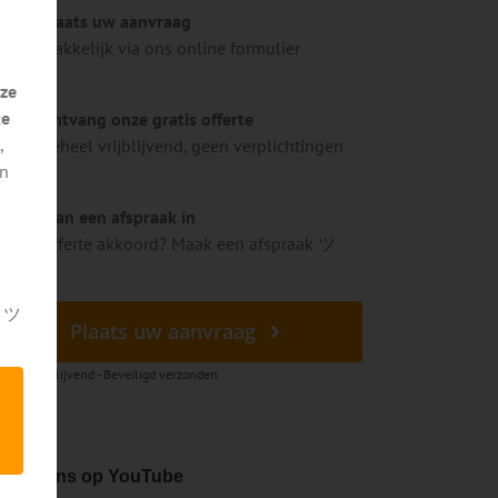
Plaats uw aanvraag
Makkelijk via ons online formulier
ze
te
Ontvang onze gratis offerte
,
Geheel vrijblijvend, geen verplichtingen
en
Plan een afspraak in
Offerte akkoord? Maak een afspraak ツ
k ツ
Plaats uw aanvraag
heel vrijblijvend - Beveiligd verzonden
ekijk ons op YouTube