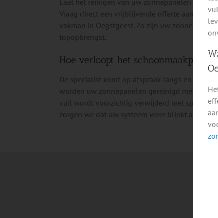
Laat het reinigen van uw zonnepanelen over aan e
vu
Vraag direct een vrijblijvende offerte aan via he
le
vakman in Oegstgeest. Zo zijn uw zonnepanele
on
topopbrengst.
Wa
Hoe verloopt het schoonmaakproces
Oe
De specialist komt op afspraak langs en zorgt e
Het
worden uw zonnepanelen gereinigd met osmosew
eff
vuil wordt voorzichtig verwijderd met speciale 
aan
zorgen we dat uw systeem weer blinkt als nieuw
voo
zo