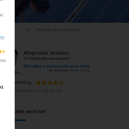
kt
Afspraak snel gemaakt
ons
kt
lanten beoordelen ons met een 8,9
o makkelijk werkt het