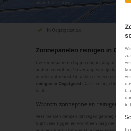
Lokaal - Snel - Vrijblijvend
Loka
Z
In Oegstgeest e.o.
s
Wan
Zonnepanelen reinigen in Oegs
zo
ver
Uw zonnepanelen liggen dag in, dag uit buiten 
ku
andere vervuiling. Na verloop van tijd kan dat 
ve
minder opbrengst. Gelukkig is er een eenvoudi
on
reinigen in Oegstgeest
. Dat is veilig, effectief
la
haalt.
doo
Waarom zonnepanelen reinigen slim 
in 
Veel mensen denken dat regen genoeg schoonspo
Sc
blijft vaak liggen en vormt een laag die zonli
In
reinigen, kunt u tot wel 10% méér energie opw