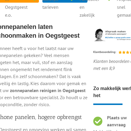
Voor en na onze reiniging
Oegstgeest
tarieven
en
snel
al - Snel - Vrijblijvend
Voor en na onze reiniging
e.o.
zakelijk
gemaa
onnepanelen laten
Scherpe tarieven
Particulier en zakelijk
choonmaken in Oegstgeest
neer heeft u voor het laatst naar uw
tgeest
nnepanelen gekeken? Veel mensen
Klanten beoordelen 
geten het, maar vuil, stof en aanslag
en krijgen te maken met stof, regen, vogelpoep en
met een 8,9
nnen ongemerkt het rendement flink
de prestaties flink omlaag halen. Minder schone panelen =
rlagen. En zelf schoonmaken? Dat is vaak
ge oplossing: laat uw
zonnepanelen professioneel
veilig én lastig. Kies daarom voor gemak en
 én zorgt ervoor dat u weer het maximale uit uw installatie
Zo makkelijk wer
at uw
zonnepanelen reinigen in Oegstgeest
K
het
r een betrouwbare specialist. Zo houdt u ze
is
topconditie, zonder risico.
Z
elt, maar dat is helaas niet zo. Hardnekkige vervuiling
hone panelen, hogere opbrengst
Plaats uw
cht tegenhoudt. Door uw zonnepanelen regelmatig te laten
aanvraag
 Oegstgeest en omgeving werken wij samen
ekken. In Oegstgeest werken wij samen met ervaren