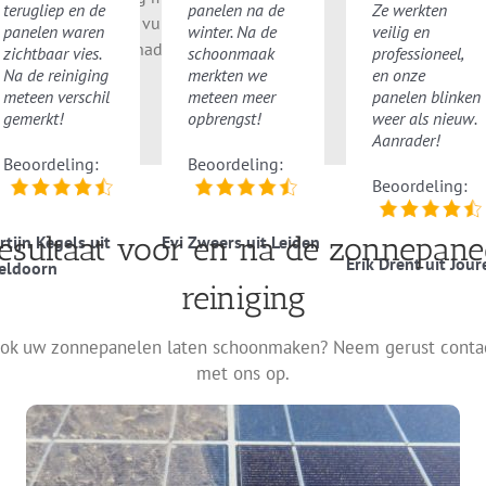
terugliep en de
panelen na de
Ze werkten
hte borstels, zodat vuil, stof en vogelpoep
panelen waren
winter. Na de
veilig en
rdwijnen zonder schade.
zichtbaar vies.
schoonmaak
professioneel,
Na de reiniging
merkten we
en onze
meteen verschil
meteen meer
panelen blinken
gemerkt!
opbrengst!
weer als nieuw.
Aanrader!
Beoordeling:
Beoordeling:
Beoordeling:
esultaat voor en na de zonnepane
tijn Kegels uit
Evi Zweers uit Leiden
Erik Drent uit Jour
eldoorn
reiniging
ok uw zonnepanelen laten schoonmaken? Neem gerust conta
met ons op.