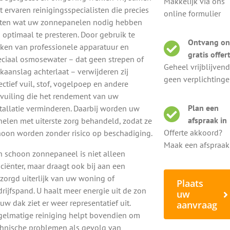
Makkelijk via ons
 ervaren reinigingsspecialisten die precies
g, professioneel en zonder schade schoon krijgen.
online formulier
ten wat uw zonnepanelen nodig hebben
els – ideaal voor een streeploos, krasvrij resultaat.
optimaal te presteren. Door gebruik te
Ontvang on
en in Oegstgeest op?
ken van professionele apparatuur en
gratis offer
eciaal osmosewater – dat geen strepen of
Geheel vrijblijvend
d voor het rendement. Dit is ongeveer 3% tot 5% extra met
kaanslag achterlaat – verwijderen zij
geen verplichting
verzorgde uitstraling van uw woning of bedrijfspand. En u
ectief vuil, stof, vogelpoep en andere
chade of ongelukken voorkomt. Kies voor een professionele
rvuiling die het rendement van uw
teer van:
Plan een
tallatie verminderen. Daarbij worden uw
afspraak in
nelen met uiterste zorg behandeld, zodat ze
Offerte akkoord?
hoon worden zonder risico op beschadiging.
Maak een afspraa
n schoon zonnepaneel is niet alleen
iciënter, maar draagt ook bij aan een
Ge
zorgd uiterlijk van uw woning of
Plaats
g
rijfspand. U haalt meer energie uit de zon
uw
uw dak ziet er weer representatief uit.
aanvraag
reinigen in Oegstgeest
gelmatige reiniging helpt bovendien om
B
chnische problemen als gevolg van