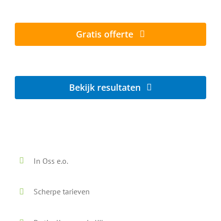
Al vanaf € 5,- per zonnepaneel
Gratis offerte
Lokaal - Snel - Vrijblijvend
Bekijk resultaten
Voor en na onze reiniging
In Oss e.o.
Scherpe tarieven