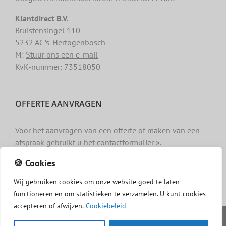
Klantdirect B.V.
Bruistensingel 110
5232 AC ’s-Hertogenbosch
M:
Stuur ons een e-mail
KvK-nummer: 73518050
OFFERTE AANVRAGEN
Voor het aanvragen van een offerte of maken van een
afspraak gebruikt u het
contactformulier »
.
🍪 Cookies
Wij
gebruiken
cookies
om
onze
website
goed
te
laten
functioneren
en
om
statistieken
te
verzamelen.
U
kunt
cookies
accepteren of afwijzen.
Cookiebeleid
Copyright -
Dakgotenschoonmaken.com
|
Privacy
|
Algemene