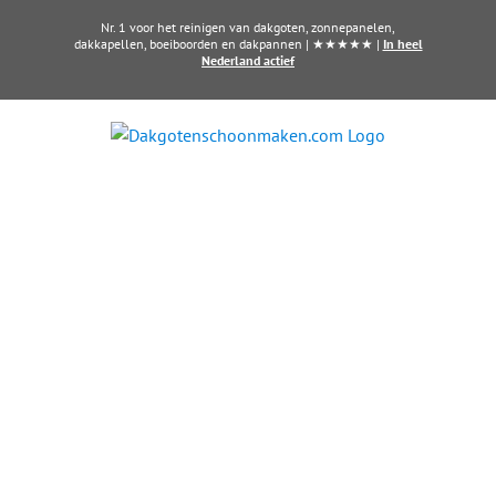
Ga
Nr. 1 voor het reinigen van dakgoten, zonnepanelen,
naar
dakkapellen, boeiboorden en dakpannen | ★★★★★ |
In heel
Nederland actief
inhoud
Zonnepanelen laten
reinigen in Oss?
Haal het maximale uit uw zonne-
energie