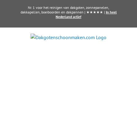
Ga
Nr. 1 voor het reinigen van dakgoten, zonnepanelen,
naar
dakkapellen, boeiboorden en dakpannen | ★★★★★ |
In heel
Nederland actief
inhoud
Zonnepanelen laten
reinigen in Rijswijk?
Schone panelen, meer opbrengst
Al vanaf € 5,- per zonnepaneel