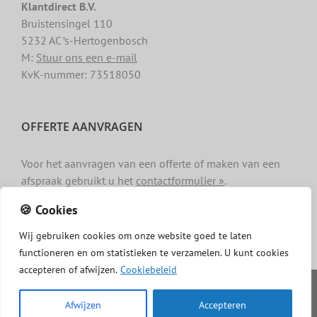
Klantdirect B.V.
Bruistensingel 110
5232 AC ’s-Hertogenbosch
M:
Stuur ons een e-mail
KvK-nummer: 73518050
OFFERTE AANVRAGEN
Voor het aanvragen van een offerte of maken van een
afspraak gebruikt u het
contactformulier »
.
🍪 Cookies
Wij
gebruiken
cookies
om
onze
website
goed
te
laten
functioneren
en
om
statistieken
te
verzamelen.
U
kunt
cookies
accepteren of afwijzen.
Cookiebeleid
Copyright -
Dakgotenschoonmaken.com
|
Privacy
|
Algemene
voorwaarden
|
Cookiebeleid
|
Disclaimer
Afwijzen
Accepteren