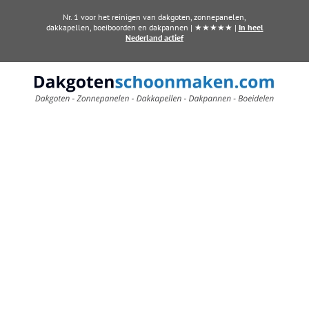
Ga
Nr. 1 voor het reinigen van dakgoten, zonnepanelen,
naar
dakkapellen, boeiboorden en dakpannen | ★★★★★ |
In heel
Nederland actief
inhoud
Zonnepanelen laten
reinigen in Warffum?
Haal het maximale uit uw zonne-
energie