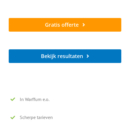
Al vanaf € 5,- per zonnepaneel
Gratis offerte
Lokaal - Snel - Vrijblijvend
Bekijk resultaten
Voor en na onze reiniging
In Warffum e.o.
Scherpe tarieven