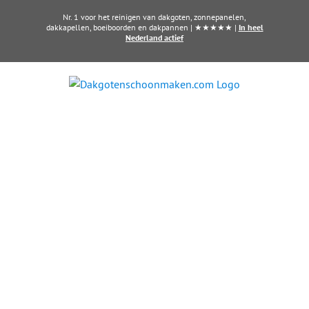
Ga
Nr. 1 voor het reinigen van dakgoten, zonnepanelen,
naar
dakkapellen, boeiboorden en dakpannen | ★★★★★ |
In heel
Nederland actief
inhoud
Zonnepanelen laten
reinigen in Zetten?
Haal het maximale uit uw zonne-
energie