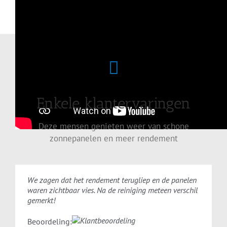
Enkele klantervaringen
Deze mensen genieten weer van schone
zonnepanelen en meer rendement
We zagen dat het rendement terugliep en de panelen
waren zichtbaar vies. Na de reiniging meteen verschil
gemerkt!
Beoordeling: