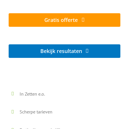
Al vanaf € 5,- per zonnepaneel
Gratis offerte
Lokaal - Snel - Vrijblijvend
Bekijk resultaten
Voor en na onze reiniging
In Zetten e.o.
Scherpe tarieven