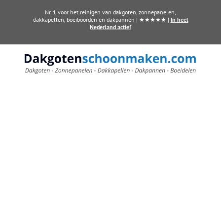
Ga
Nr. 1 voor het reinigen van dakgoten, zonnepanelen,
naar
dakkapellen, boeiboorden en dakpannen | ★★★★★ |
In heel
Nederland actief
inhoud
Dakkapel laten reinigen?
Maak direct een afspraak in
Wageningen
Al vanaf € 60,- per dakkapel