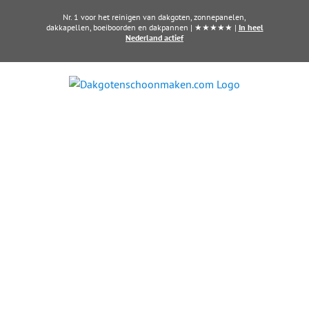
Ga
Nr. 1 voor het reinigen van dakgoten, zonnepanelen,
naar
dakkapellen, boeiboorden en dakpannen | ★★★★★ |
In heel
Nederland actief
inhoud
Zonnepanelen laten
reinigen in Wageningen?
Schone panelen, meer opbrengst
Al vanaf € 5,- per zonnepaneel